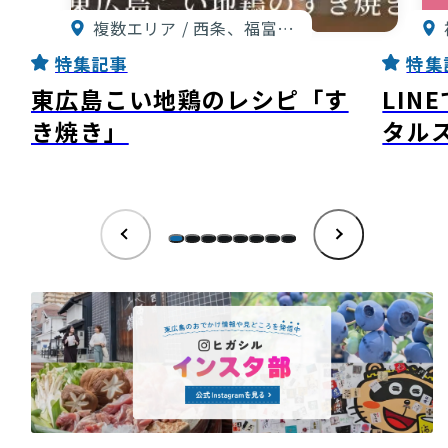
複数エリア / 西条、福富…
特集記事
特集
東広島こい地鶏のレシピ「す
LIN
き焼き」
タル