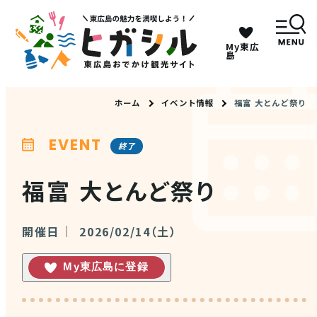
My東広
キーワードは2つまで、30文字以内で検索してくだ
島
さい。
ホーム
イベント情報
福富 大とんど祭り
メニュー
EVENT
終了
MENU
福富 大とんど祭り
観光スポット
開催日
2026/02/14（土）
イベント情報
My東広島に登録
グルメ・特産品