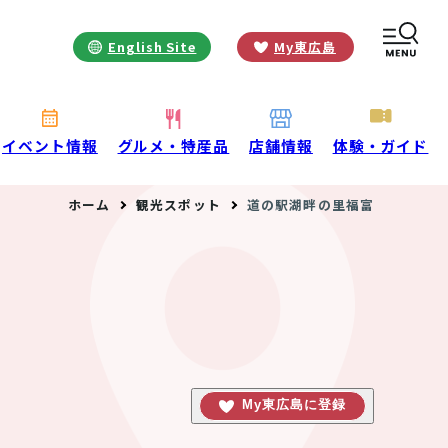
English Site
My東広島
お役立ち情報
INFORMATION
お知らせ
イベント情報
グルメ・特産品
店舗情報
体験・ガイド
酒蔵営業時間
ホーム
観光スポット
道の駅湖畔の里福富
交通アクセス
観光ガイド案内
宿泊情報
年間イベント
花の開花状況
よくある質問
観光マップダウンロード
観光に関するお問い合わせ
My東広島に登録
イベント情報掲載申込フォーム