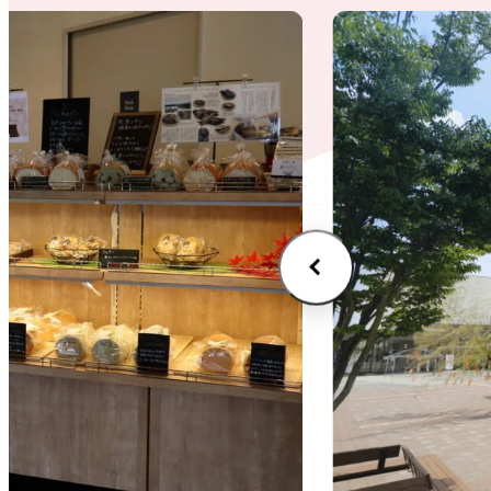
VI
(E