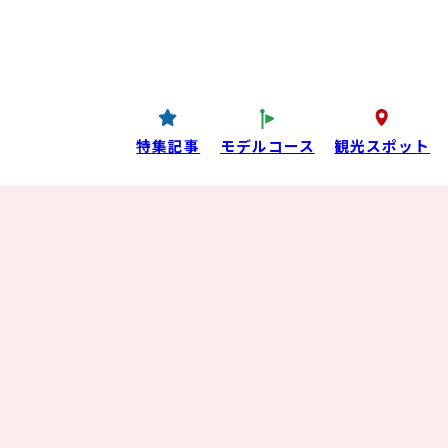
コンテンツ
P
西条酒蔵通り特設ページ
特集記事
特集記事
モデルコース
観光スポット
目コンテンツ