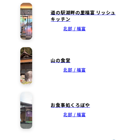
道の駅湖畔の里福富 リッシュ
キッチン
北部 / 福富
山の食堂
北部 / 福富
お食事処くろぼや
北部 / 福富