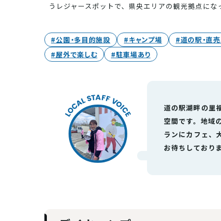
うレジャースポットで、県央エリアの観光拠点にな
#公園・多目的施設
#キャンプ場
#道の駅・直
#屋外で楽しむ
#駐車場あり
道の駅湖畔の里
空間です。地域
ランにカフェ、
お待ちしており