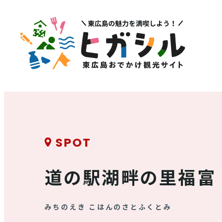
メニュー
注目
MENU
PICK U
観光スポット
イベント情報
グルメ・特産品
SPOT
その他注
店舗情報
道の駅湖畔の里福富
体験・ガイド
モデルコース
みちのえき こはんのさとふくとみ