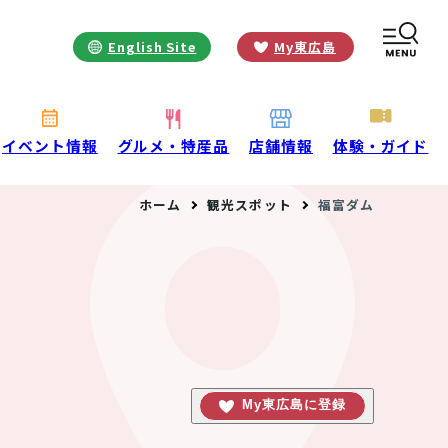
English Site
My東広島
お役立ち情報
INFORMATION
お知らせ
イベント情報
グルメ・特産品
店舗情報
体験・ガイド
酒蔵営業時間
ホーム
観光スポット
福富ダム
交通アクセス
観光ガイド案内
宿泊情報
年間イベント
花の開花状況
よくある質問
観光マップダウンロード
観光に関するお問い合わせ
My東広島に登録
イベント情報掲載申込フォーム