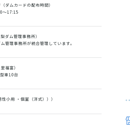
所（ダムカードの配布時間）
00～17:15
1（椋梨ダム管理事務所）
ダム管理事務所が統合管理しています。
の里福富）
型車10台
男性小用 ・個室（洋式）））