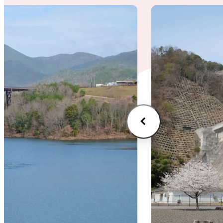
VI
(E