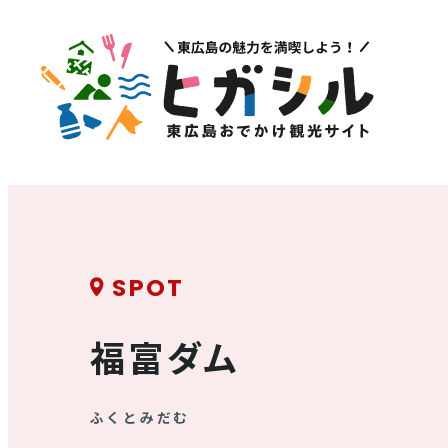
メニュー
注目
MENU
PICK U
観光スポット
イベント情報
グルメ・特産品
SPOT
その他注
店舗情報
福富ダム
体験・ガイド
モデルコース
ふくとみだむ