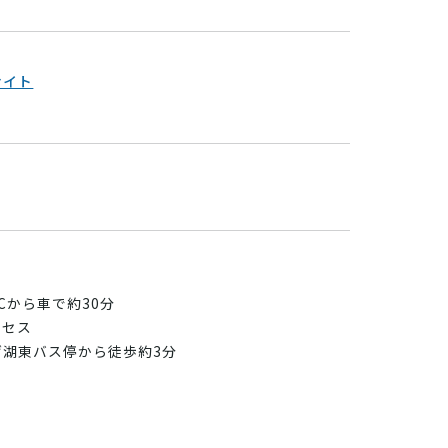
サイト
Cから車で約30分
クセス
げ湖東バス停から徒歩約3分