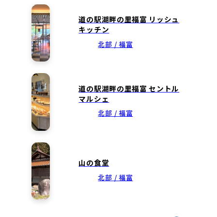
道の駅湖畔の里福富 リッシュ
キッチン
北部 / 福富
道の駅湖畔の里福富 セントル
マルシェ
北部 / 福富
山の食堂
北部 / 福富