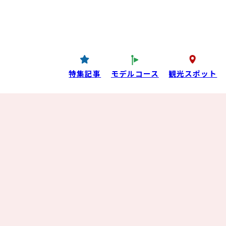
コンテンツ
P
西条酒蔵通り特設ページ
特集記事
特集記事
モデルコース
観光スポット
目コンテンツ