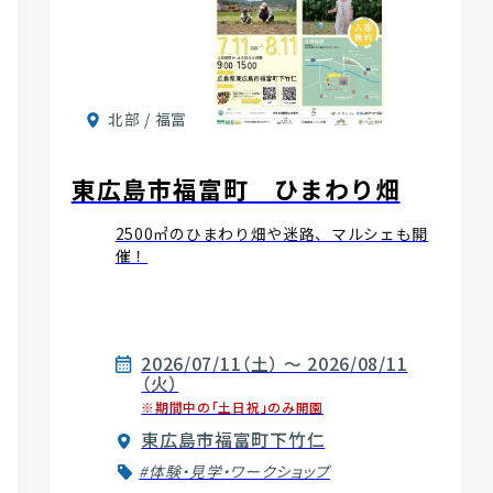
北部 / 福富
東広島市福富町 ひまわり畑
2500㎡のひまわり畑や迷路、マルシェも開
催！
2026/07/11（土） ～ 2026/08/11
（火）
※期間中の「土日祝」のみ開園
東広島市福富町下竹仁
#体験・見学・ワークショップ