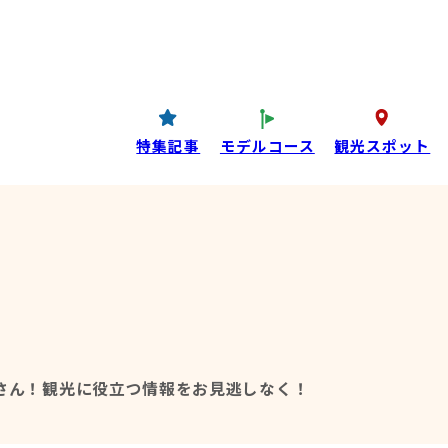
コンテンツ
P
西条酒蔵通り特設ページ
特集記事
特集記事
モデルコース
観光スポット
目コンテンツ
さん！
観光に役立つ情報をお見逃しなく！