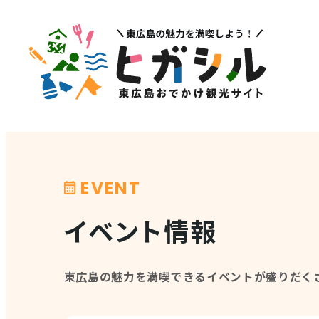
メニュー
注目
MENU
PICK U
観光スポット
イベント情報
EVENT
グルメ・特産品
その他注
イベント情報
店舗情報
体験・ガイド
東広島の魅力を満喫できるイベントが盛りだく
モデルコース