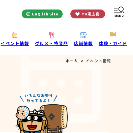
English Site
My東広島
お役立ち情報
INFORMATION
お知らせ
イベント情報
グルメ・特産品
店舗情報
体験・ガイド
酒蔵営業時間
ホーム
イベント情報
交通アクセス
観光ガイド案内
宿泊情報
年間イベント
花の開花状況
よくある質問
観光マップダウンロード
観光に関するお問い合わせ
イベント情報掲載申込フォーム