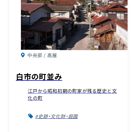
中央部 / 高屋
白市の町並み
江戸から昭和初期の町家が残る歴史と文
化の町
#史跡・文化財・庭園