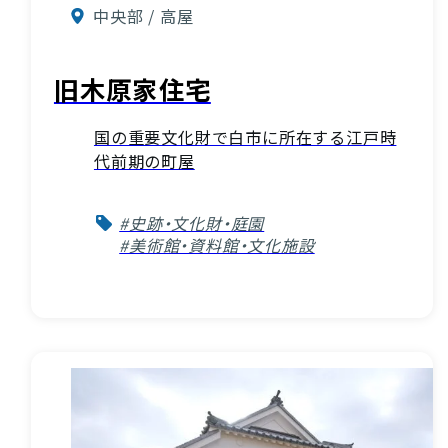
中央部 / 高屋
旧木原家住宅
国の重要文化財で白市に所在する江戸時
代前期の町屋
#史跡・文化財・庭園
#美術館・資料館・文化施設