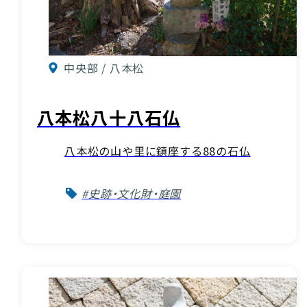
中央部 / 八本松
八本松八十八石仏
八本松の山や里に鎮座する88の石仏
#史跡・文化財・庭園