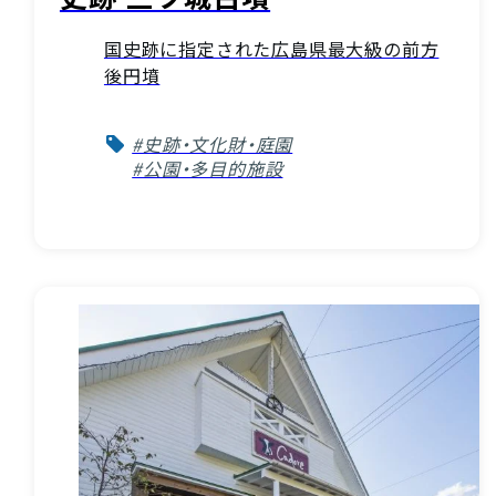
国史跡に指定された広島県最大級の前方
後円墳
#史跡・文化財・庭園
#公園・多目的施設