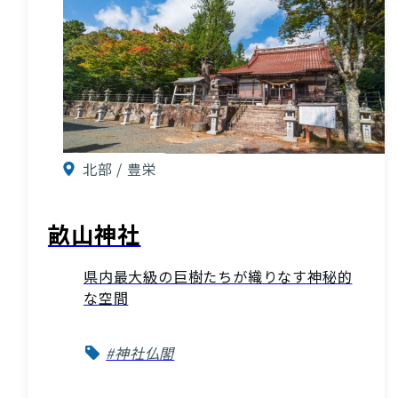
お知らせ
酒蔵営業時間
北部 / 豊栄
交通アクセス
観光ガイド案内
宿泊情報
年間イベント
花の開花状況
よくある質問
畝山神社
観光マップダウンロード
県内最大級の巨樹たちが織りなす神秘的
な空間
観光に関するお問い合わせ
#神社仏閣
イベント情報掲載申込フォーム