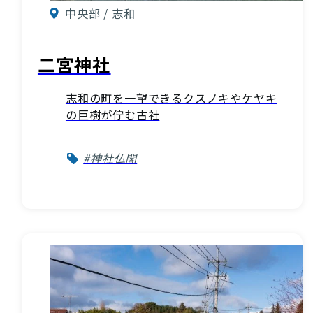
中央部 / 志和
二宮神社
志和の町を一望できるクスノキやケヤキ
の巨樹が佇む古社
#神社仏閣