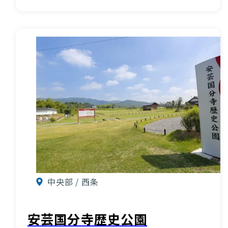
VISIT Higashihiroshima
(English site)
プライバシーポリシー
中央部 / 西条
サイトポリシー
アクセシビリティ
安芸国分寺歴史公園