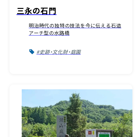
三永の石門
明治時代の独特の技法を今に伝える石造
アーチ型の水路橋
#史跡・文化財・庭園