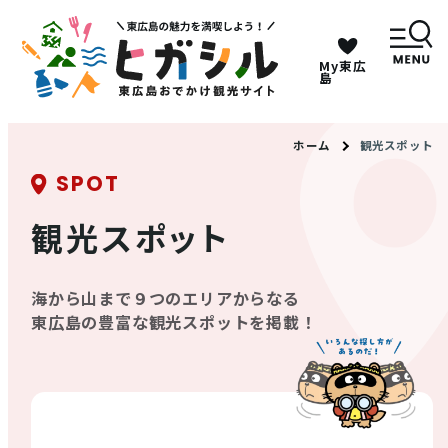
My東広
キーワードは2つまで、30文字以内で検索してくだ
島
さい。
ホーム
観光スポット
SPOT
メニュー
観光スポット
MENU
海から山まで９つのエリアからなる
観光スポット
東広島の豊富な観光スポットを掲載！
イベント情報
グルメ・特産品