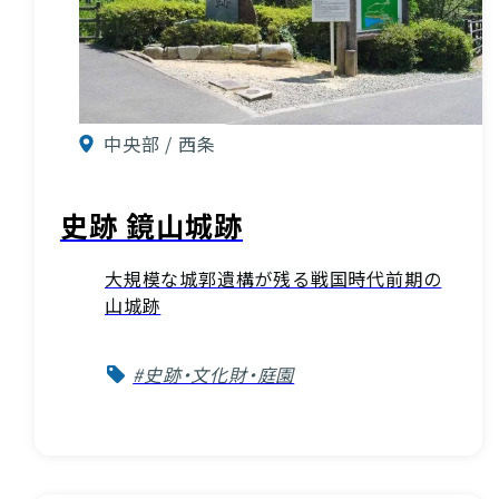
中央部 / 西条
史跡 鏡山城跡
大規模な城郭遺構が残る戦国時代前期の
山城跡
#史跡・文化財・庭園