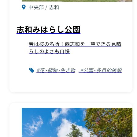
中央部 / 志和
志和みはらし公園
春は桜の名所！西志和を一望できる見晴
らしのよさも自慢
#花・植物・生き物
#公園・多目的施設
お役立ち情報
INFORMATION