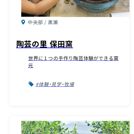
中央部 / 黒瀬
陶芸の里 保田窯
世界に１つの手作り陶芸体験ができる窯
元
#体験・見学・牧場