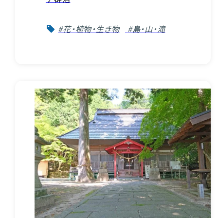
#花・植物・生き物
#島・山・滝