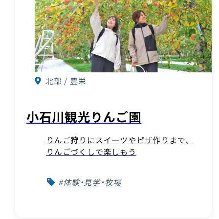
北部 / 豊栄
小石川観光りんご園
りんご狩りにスイーツやピザ作りまで、
りんごづくしで楽しもう
#体験・見学・牧場