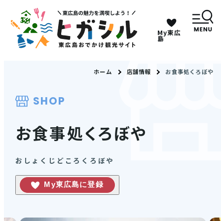
My東広
キーワードは2つまで、30文字以内で検索してくだ
島
さい。
ホーム
店舗情報
お食事処くろぼや
メニュー
SHOP
MENU
お食事処くろぼや
観光スポット
おしょくじどころくろぼや
イベント情報
My東広島に登録
グルメ・特産品