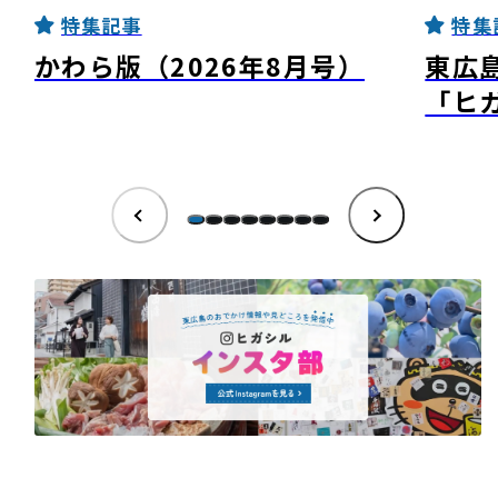
特集記事
特集
かわら版（2026年8月号）
東広
「ヒ