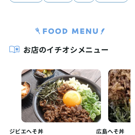
お店のイチオシメニュー
お役立ち情報
ジビエへそ丼
広島へそ丼