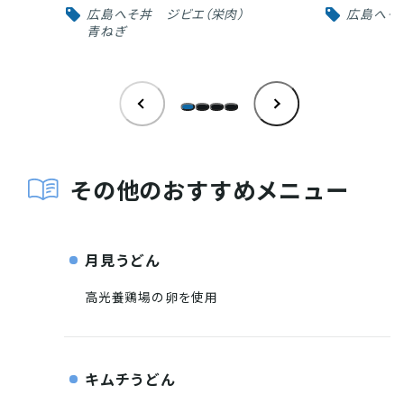
INFORMATION
広島へそ丼
ジビエ（栄肉）
広島へそ
青ねぎ
お知らせ
酒蔵営業時間
その他のおすすめメニュー
交通アクセス
観光ガイド案内
宿泊情報
年間イベント
花の開花状況
よくある質問
観光マップダウンロード
月見うどん
高光養鶏場の卵を使用
観光に関するお問い合わせ
キムチうどん
イベント情報掲載申込フォーム