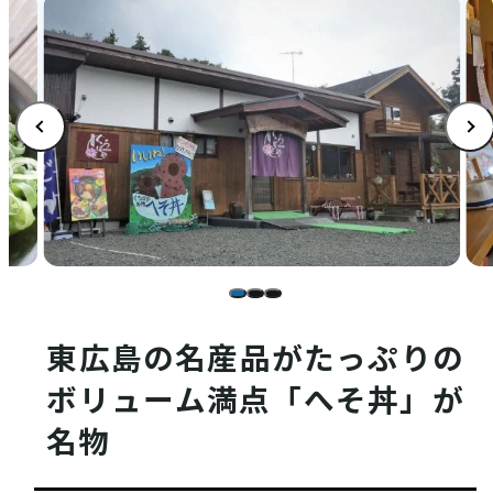
店舗情報
体験・ガイド
モデルコース
東広島の名産品がたっぷりの
ボリューム満点「へそ丼」が
注目コンテンツ
名物
PICK UP