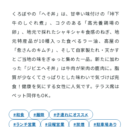
西条酒蔵通り特設ページ
くろぼやの「へそ丼」は、甘辛い味付けの「垰下
牛のしぐれ煮」、コクのある「高光養鶏場の
卵」、地元で採れたシャキシャキ食感のねぎ、地
元特産品が10種入った食べるラー油、高屋の
「愈さんのキムチ」、そして自家製たれ・天かす
特集記事
とご当地の味をぎゅっと集めた一品。新たに加わ
った「ジビエへそ丼」は牛肉が栄肉の鹿肉に。脂
質が少なくてさっぱりとした味わいで気づけば完
食！健康を気にする女性に人気です。テラス席は
ペット同伴もOK。
#和食
#麺類
#子連れにオススメ
その他注目コンテンツ
#ランチ営業
#日曜営業
#禁煙
#駐車場あり