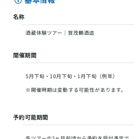
名称
酒蔵体験ツアー｜賀茂鶴酒造
開催期間
5月下旬・10月下旬・1月下旬（例年）
VISIT Higashihiroshima
(English site)
※開催時期は変動する可能性があります。
プライバシーポリシー
予約可能期間
サイトポリシー
アクセシビリティ
各ツアーの2ヶ月前頃から予約を受付予定で