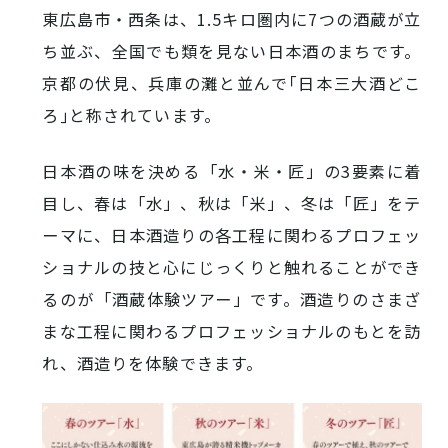
西条酒蔵通り特設ページ
東広島市・西条は、1.5キロ圏内に7つの酒蔵が立
ち並ぶ、全国でも類を見ない日本酒のまちです。
京都の伏見、兵庫の灘と並んで｢日本三大酒どこ
ろ｣と称されています。
日本酒の味を決める「水・米・匠」の3要素に着
特集記事
目し、春は「水」、秋は「米」、冬は「匠」をテ
ーマに、日本酒造りの各工程に関わるプロフェッ
ショナルの技と心にじっくりと触れることができ
るのが「酒蔵体験ツアー」です。酒造りのさまざ
まな工程に関わるプロフェッショナルのもとを訪
れ、酒造りを体験できます。
その他注目コンテンツ