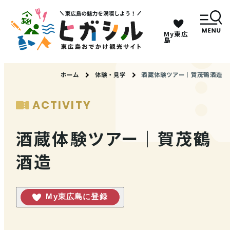
My東広
キーワードは2つまで、30文字以内で検索してくだ
島
さい。
ホーム
体験・見学
酒蔵体験ツアー｜賀茂鶴酒造
メニュー
ACTIVITY
MENU
酒蔵体験ツアー｜賀茂鶴
酒造
観光スポット
イベント情報
My東広島に登録
グルメ・特産品