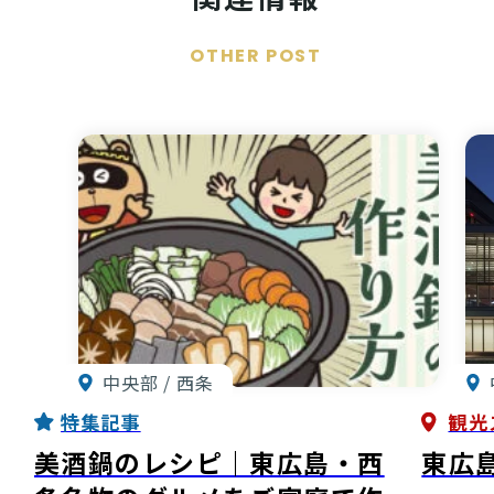
OTHER POST
中央部 / 西条
特集記事
観光
美酒鍋のレシピ｜東広島・西
東広