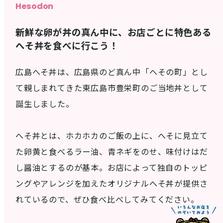
西条酒蔵通り特設ページ
Hesodon
新鮮な卵が丼の真ん中に、お店ごとに特色ある
へそ丼を⾷べに行こう！
広島へそ丼は、広島県のど真ん中「へその町」とし
て親しまれてきた東広島市豊栄町のご当地丼として
特集記事
誕生しました。
へそ丼とは、ホカホカのご飯の上に、へそに見立て
た卵黄と食べるラー油、青ネギをのせ、味付けはだ
し醤油とするのが基本。お店によって独自のトッピ
ングやアレンジを加えたオリジナルへそ丼が提供さ
その他注目コンテンツ
れているので、ぜひ食べ比べしてみてください。