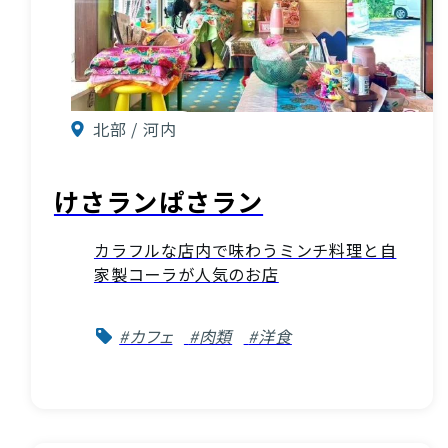
北部 / 河内
けさランぱさラン
カラフルな店内で味わうミンチ料理と自
家製コーラが人気のお店
#カフェ
#肉類
#洋食