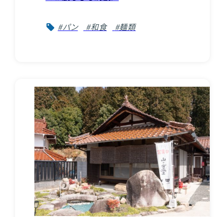
#パン
#和食
#麺類