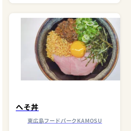
VISIT Higashihiroshima
(English site)
プライバシーポリシー
へそ丼
サイトポリシー
東広島フードパークKAMOSU
アクセシビリティ