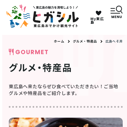
My東広
キーワードは2つまで、30文字以内で検索してくだ
島
さい。
ホーム
グルメ・特産品
広島へそ丼
GOURMET
メニュー
グルメ・特産品
MENU
東広島へ来たならぜひ⾷べていただきたい！ご当地
観光スポット
グルメや特産品をご紹介します。
イベント情報
グルメ・特産品