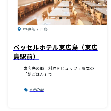
中央部 / 西条
ベッセルホテル東広島（東広
島駅前）
東広島の郷土料理をビュッフェ形式の
「朝ごはん」で
#その他