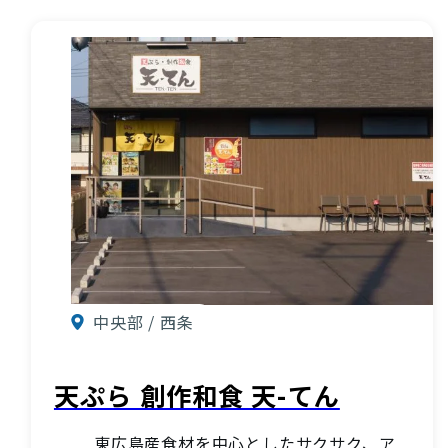
中央部 / 西条
天ぷら 創作和食 天-てん
東広島産食材を中心としたサクサク、ア