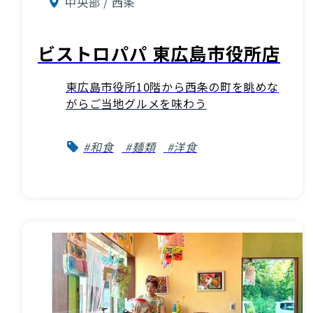
中央部 / 西条
ビストロパパ 東広島市役所店
東広島市役所10階から西条の町を眺めな
がらご当地グルメを味わう
#和食
#麺類
#洋食