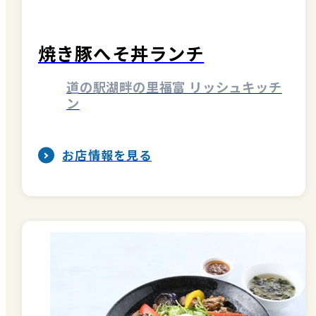
焼き豚へそ丼ランチ
道の駅湖畔の里福富 リッシュキッチ
ン
お店情報を見る