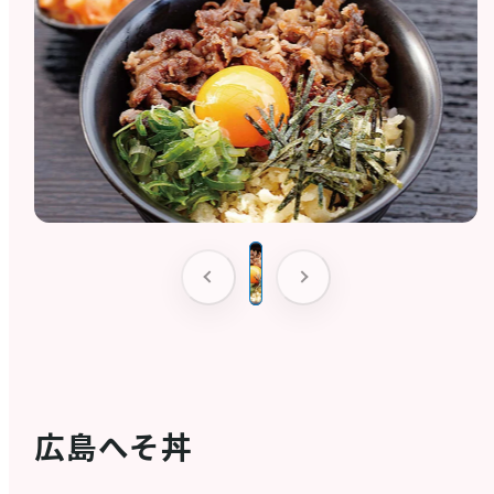
店舗情報
体験・ガイド
モデルコース
注目コンテンツ
広島へそ丼
PICK UP