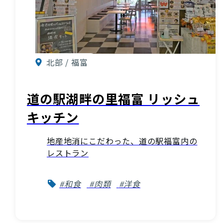
北部 / 福富
道の駅湖畔の里福富 リッシュ
キッチン
地産地消にこだわった、道の駅福富内の
レストラン
#和食
#肉類
#洋食