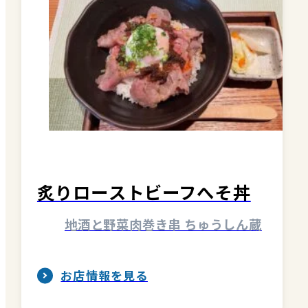
お知らせ
酒蔵営業時間
交通アクセス
観光ガイド案内
宿泊情報
年間イベント
花の開花状況
よくある質問
観光マップダウンロード
炙りローストビーフへそ丼
地酒と野菜肉巻き串 ちゅうしん蔵
観光に関するお問い合わせ
お店情報を見る
イベント情報掲載申込フォーム