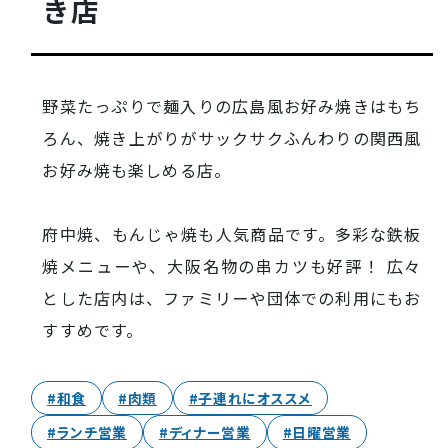
き店
西条酒蔵通り特設ページ
野菜たっぷりで麺入りの広島風お好み焼きはもち
ろん、焼き上がりがサックサクふんわりの関西風
お好み焼も楽しめる店。
特集記事
府中焼、もんじゃ焼も人気商品です。多彩な鉄板
焼メニューや、大阪名物の串カツも好評！ 広々
とした店内は、ファミリーや団体での利用にもお
すすめです。
#和食
#肉類
#子連れにオススメ
その他注目コンテンツ
#ランチ営業
#ディナー営業
#日曜営業