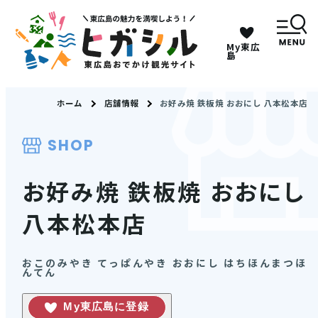
My東広
キーワードは2つまで、30文字以内で検索してくだ
島
さい。
ホーム
店舗情報
お好み焼 鉄板焼 おおにし 八本松本店
メニュー
SHOP
MENU
お好み焼 鉄板焼 おおにし
八本松本店
観光スポット
イベント情報
おこのみやき てっぱんやき おおにし はちほんまつほ
んてん
グルメ・特産品
My東広島に登録