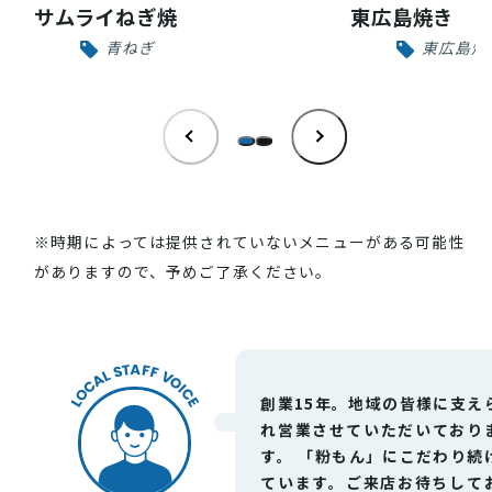
INFORMATION
サムライねぎ焼
東広島焼き
青ねぎ
東広島焼
お知らせ
酒蔵営業時間
交通アクセス
観光ガイド案内
※時期によっては提供されていないメニューがある可能性
宿泊情報
年間イベント
がありますので、予めご了承ください。
花の開花状況
よくある質問
観光マップダウンロード
観光に関するお問い合わせ
創業15年。地域の皆様に支え
れ営業させていただいており
す。 「粉もん」にこだわり続
イベント情報掲載申込フォーム
ています。ご来店お待ちして