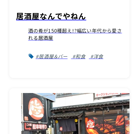
居酒屋なんでやねん
酒の肴が150種超え!?幅広い年代から愛さ
れる居酒屋
#居酒屋＆バー
#和食
#洋食