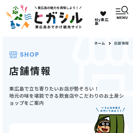
My東広
キーワードは2つまで、30文字以内で検索してくだ
島
さい。
ホーム
店舗情報
SHOP
メニュー
店舗情報
MENU
東広島で立ち寄りたいお店が勢ぞろい！
観光スポット
地元の味を堪能できる飲食店やこだわりのお土産シ
ョップをご案内
イベント情報
グルメ・特産品