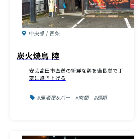
中央部 / 西条
炭火焼鳥 陸
安芸高田市直送の新鮮な鶏を備長炭で丁
寧に焼き上げる
#居酒屋＆バー
#肉類
#麺類