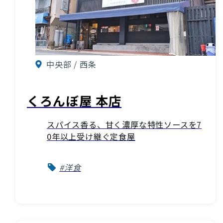
中央部 / 西条
くろんぼ屋 本店
スパイス香る、甘く濃厚な特性ソースを7
0年以上受け継ぐ定食屋
#洋食