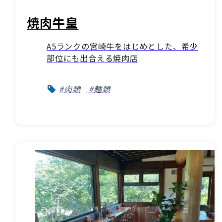
焼肉牛皇
A5ランクの宮崎牛をはじめとした、希少
部位にも出合える焼肉店
#肉類
#麺類