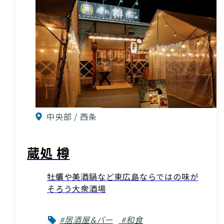
中央部 / 西条
蔵処 樽
牡蠣や美酒鍋など東広島ならではの味が
そろう大衆酒場
#居酒屋＆バー
#和食