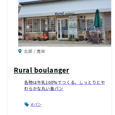
北部 / 豊栄
Rural boulanger
名物は牛乳100%でつくる、しっとりとや
わらかな丸い食パン
#パン