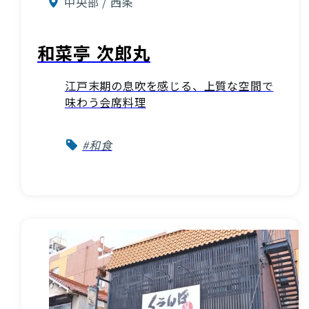
中央部 / 西条
和菜亭 次郎丸
江戸末期の息吹を感じる、上質な空間で
味わう会席料理
#和食