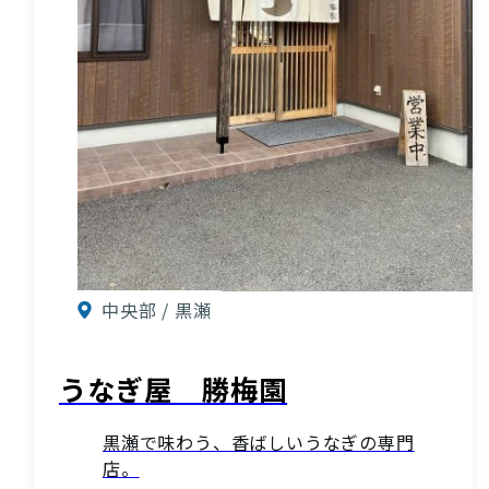
中央部 / 黒瀬
うなぎ屋 勝梅園
黒瀬で味わう、香ばしいうなぎの専門
店。