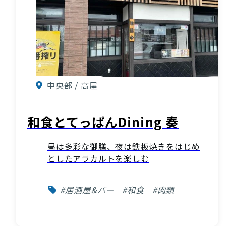
中央部 / 高屋
和食とてっぱんDining 奏
昼は多彩な御膳、夜は鉄板焼きをはじめ
としたアラカルトを楽しむ
#居酒屋＆バー
#和食
#肉類