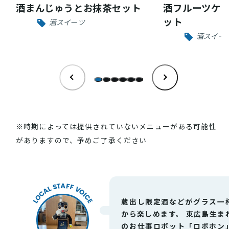
INFORMATION
酒まんじゅうとお抹茶セット
酒フルーツケ
ット
酒スイーツ
お知らせ
酒スイー
酒蔵営業時間
交通アクセス
観光ガイド案内
宿泊情報
年間イベント
※時期によっては提供されていないメニューがある可能性
花の開花状況
よくある質問
がありますので、予めご了承ください
観光マップダウンロード
観光に関するお問い合わせ
蔵出し限定酒などがグラス一
から楽しめます。 東広島生ま
イベント情報掲載申込フォーム
のお仕事ロボット「ロボホン