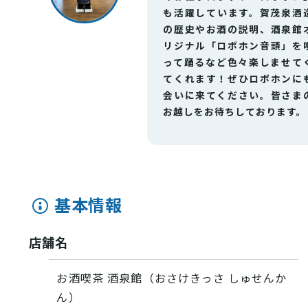
も活躍しています。賀茂泉酒
の歴史やお酒の説明、酒泉館
リジナル「ロボホン音頭」を
って踊るなど色々楽しませて
てくれます！ぜひロボホンに
会いに来てください。皆さま
お越しをお待ちしております。
VISIT Higashihiroshima
基本情報
(English site)
店舗名
プライバシーポリシー
サイトポリシー
お酒喫茶 酒泉館（おさけきっさ しゅせんか
ん）
アクセシビリティ