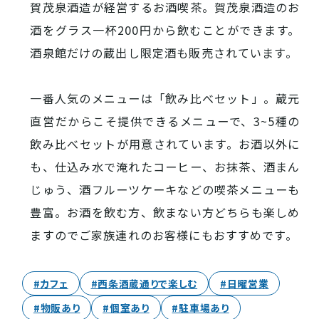
西条酒蔵通り特設ページ
賀茂泉酒造が経営するお酒喫茶。賀茂泉酒造のお
酒をグラス一杯200円から飲むことができます。
酒泉館だけの蔵出し限定酒も販売されています。
一番人気のメニューは「飲み比べセット」。蔵元
直営だからこそ提供できるメニューで、3~5種の
特集記事
飲み比べセットが用意されています。お酒以外に
も、仕込み水で淹れたコーヒー、お抹茶、酒まん
じゅう、酒フルーツケーキなどの喫茶メニューも
豊富。お酒を飲む方、飲まない方どちらも楽しめ
ますのでご家族連れのお客様にもおすすめです。
#カフェ
#西条酒蔵通りで楽しむ
#日曜営業
その他注目コンテンツ
#物販あり
#個室あり
#駐車場あり