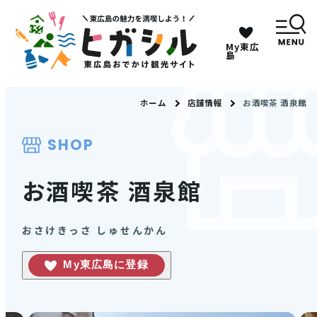
My東広
キーワードは2つまで、30文字以内で検索してくだ
島
さい。
ホーム
店舗情報
お酒喫茶 酒泉館
メニュー
SHOP
MENU
お酒喫茶 酒泉館
観光スポット
おさけきっさ しゅせんかん
イベント情報
My東広島に登録
グルメ・特産品