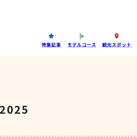
コンテンツ
P
西条酒蔵通り特設ページ
特集記事
特集記事
モデルコース
観光スポット
目コンテンツ
025