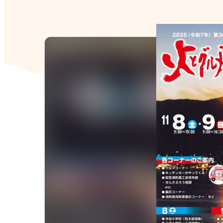
VI
(E