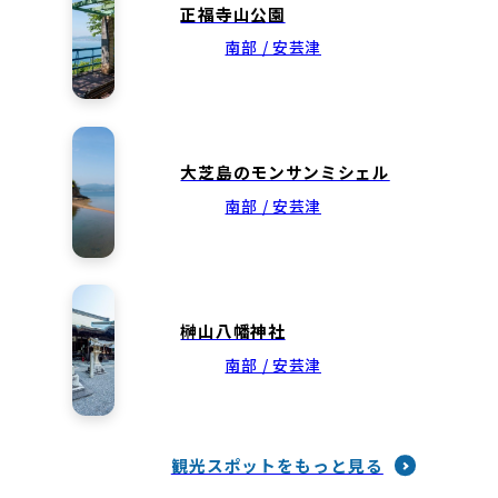
正福寺山公園
南部 / 安芸津
大芝島のモンサンミシェル
南部 / 安芸津
榊山八幡神社
南部 / 安芸津
観光スポットをもっと見る