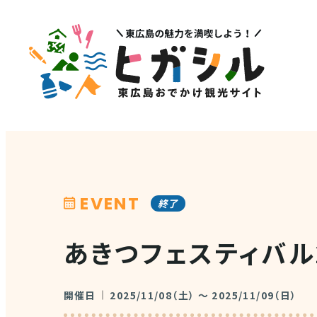
メニュー
注目
MENU
PICK U
観光スポット
イベント情報
グルメ・特産品
EVENT
終了
その他注
店舗情報
あきつフェスティバル2
体験・ガイド
モデルコース
開催日
2025/11/08（土） ～ 2025/11/09（日）