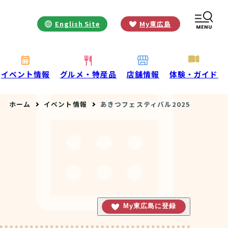
English Site
My東広島
お役立ち情報
INFORMATION
お知らせ
イベント情報
グルメ・特産品
店舗情報
体験・ガイド
酒蔵営業時間
ホーム
イベント情報
あきつフェスティバル2025
交通アクセス
観光ガイド案内
宿泊情報
年間イベント
花の開花状況
よくある質問
観光マップダウンロード
観光に関するお問い合わせ
My東広島に登録
イベント情報掲載申込フォーム