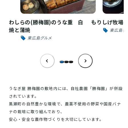
INFORMATION
お知らせ
わしらの(勝梅園)のうな重 白
もりしげ牧場
焼と蒲焼
東広島グ
酒蔵営業時間
東広島グルメ
交通アクセス
観光ガイド案内
宿泊情報
年間イベント
花の開花状況
よくある質問
観光マップダウンロード
うなぎ屋 勝梅園の敷地内には、自社農園「勝梅園」が併設
されています。
黒瀬町の自然豊かな環境で、農薬不使用の野菜や国産バナ
観光に関するお問い合わせ
ナの栽培に取り組んでおり、
安心・安全な農作物づくりを大切にしています。
イベント情報掲載申込フォーム