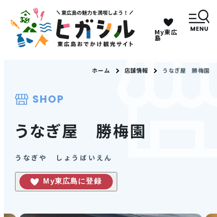
My東広
キーワードは2つまで、30文字以内で検索してくだ
島
さい。
ホーム
店舗情報
うなぎ屋 勝梅園
メニュー
SHOP
MENU
うなぎ屋 勝梅園
観光スポット
うなぎや しょうばいえん
イベント情報
My東広島に登録
グルメ・特産品