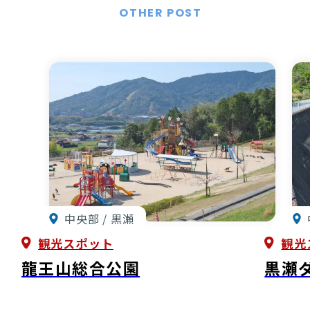
OTHER POST
中央部 / 黒瀬
観光スポット
観光
龍王山総合公園
黒瀬