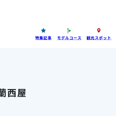
コンテンツ
P
西条酒蔵通り特設ページ
特集記事
特集記事
モデルコース
観光スポット
目コンテンツ
蘭西屋