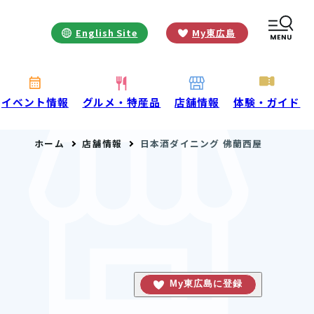
English Site
My東広島
お役立ち情報
INFORMATION
お知らせ
イベント情報
グルメ・特産品
店舗情報
体験・ガイド
酒蔵営業時間
ホーム
店舗情報
日本酒ダイニング 佛蘭西屋
交通アクセス
観光ガイド案内
宿泊情報
年間イベント
花の開花状況
よくある質問
観光マップダウンロード
観光に関するお問い合わせ
My東広島に登録
イベント情報掲載申込フォーム