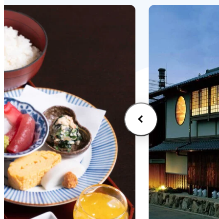
VI
(E