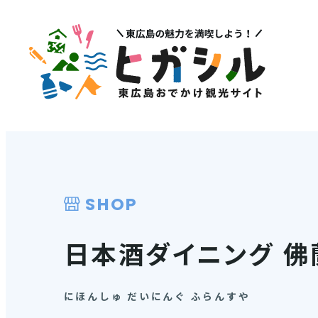
メニュー
注目
MENU
PICK U
観光スポット
イベント情報
グルメ・特産品
SHOP
その他注
店舗情報
日本酒ダイニング 佛
体験・ガイド
モデルコース
にほんしゅ だいにんぐ ふらんすや