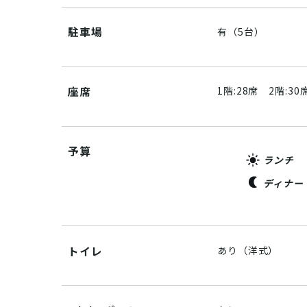
駐車場
有（5台）
座席
1階:28席 2階:30
予算
ランチ
ディナー
トイレ
あり（洋式）