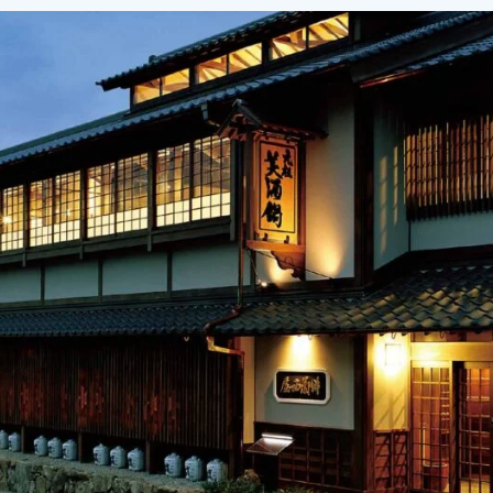
SIT Higashihiroshima
プライバシーポリシー
サイトポリシー
アク
nglish site)