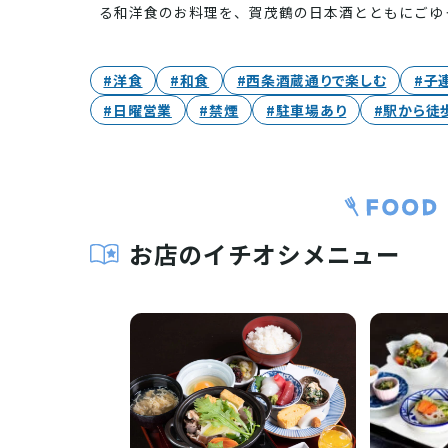
る和洋食のお料理を、賀茂鶴の日本酒とともにごゆ
#洋食
#和食
#西条酒蔵通りで楽しむ
#子
#日曜営業
#禁煙
#駐車場あり
#駅から徒
お店のイチオシメニュー