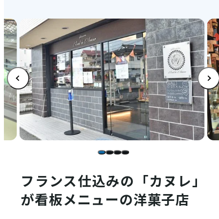
店舗情報
体験・ガイド
モデルコース
注目コンテンツ
フランス仕込みの「カヌレ」
が看板メニューの洋菓子店
PICK UP