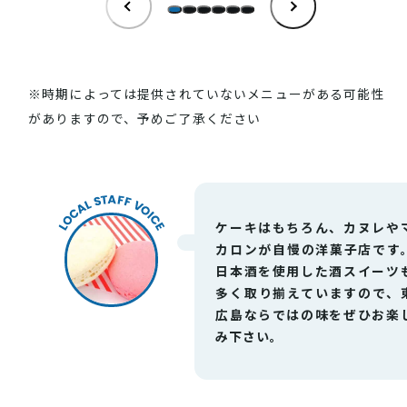
INFORMATION
お知らせ
※時期によっては提供されていないメニューがある可能性
酒蔵営業時間
がありますので、予めご了承ください
交通アクセス
観光ガイド案内
宿泊情報
年間イベント
ケーキはもちろん、カヌレや
花の開花状況
よくある質問
カロンが自慢の洋菓子店です
観光マップダウンロード
日本酒を使用した酒スイーツ
多く取り揃えていますので、
広島ならではの味をぜひお楽
観光に関するお問い合わせ
み下さい。
イベント情報掲載申込フォーム