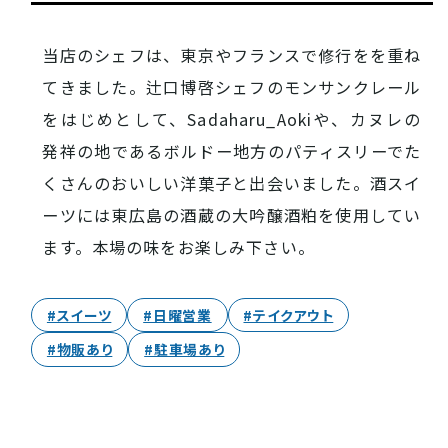
西条酒蔵通り特設ページ
当店のシェフは、東京やフランスで修行をを重ね
てきました。辻口博啓シェフのモンサンクレール
をはじめとして、Sadaharu_Aokiや、カヌレの
発祥の地であるボルドー地方のパティスリーでた
くさんのおいしい洋菓子と出会いました。酒スイ
特集記事
ーツには東広島の酒蔵の大吟醸酒粕を使用してい
ます。本場の味をお楽しみ下さい。
#スイーツ
#日曜営業
#テイクアウト
#物販あり
#駐車場あり
その他注目コンテンツ