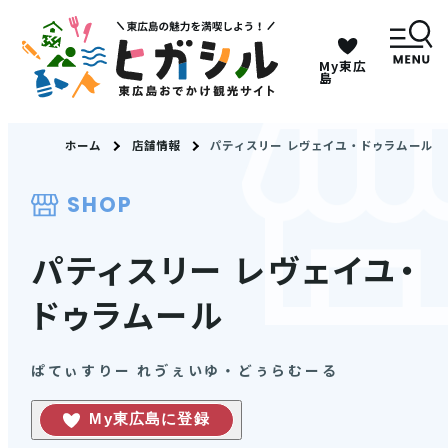
My東広
キーワードは2つまで、30文字以内で検索してくだ
島
さい。
ホーム
店舗情報
パティスリー レヴェイユ・ドゥラムール
メニュー
SHOP
MENU
パティスリー レヴェイユ・
ドゥラムール
観光スポット
イベント情報
ぱてぃすりー れゔぇいゆ・どぅらむーる
My東広島に登録
グルメ・特産品