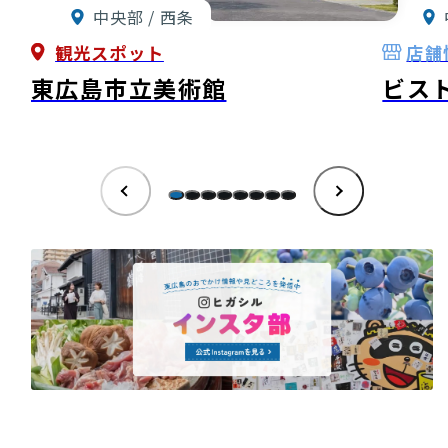
中央部 / 西条
観光スポット
店舗
東広島市立美術館
ビス