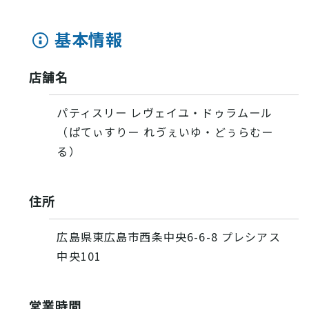
基本情報
店舗名
パティスリー レヴェイユ・ドゥラムール
（ぱてぃすりー れゔぇいゆ・どぅらむー
る）
住所
VISIT Higashihiroshima
(English site)
広島県東広島市西条中央6-6-8 プレシアス
プライバシーポリシー
中央101
サイトポリシー
営業時間
アクセシビリティ