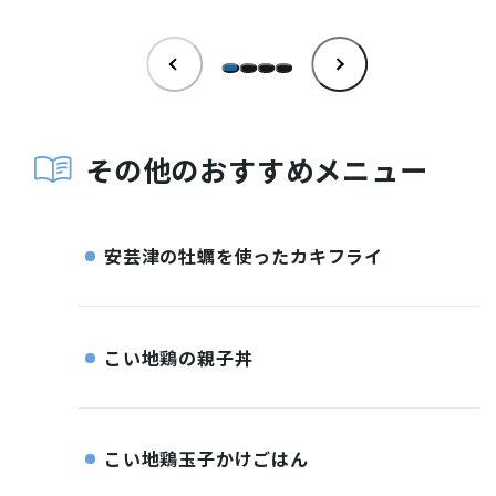
INFORMATION
お知らせ
酒蔵営業時間
その他のおすすめメニュー
交通アクセス
観光ガイド案内
安芸津の牡蠣を使ったカキフライ
宿泊情報
年間イベント
花の開花状況
よくある質問
観光マップダウンロード
こい地鶏の親子丼
観光に関するお問い合わせ
こい地鶏玉子かけごはん
イベント情報掲載申込フォーム