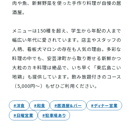
西条酒蔵通り特設ページ
肉や魚、新鮮野菜を使った手作り料理が自慢の居
酒屋。
メニューは150種を超え、学生から年配の人まで
幅広い年代に愛されています。店主やスタッフの
人柄、看板犬マロンの存在も人気の理由。多彩な
特集記事
料理の中でも、安芸津町から取り寄せる新鮮かつ
大粒のカキ料理は絶品で、いち早く「東広島こい
地鶏」も提供しています。飲み放題付きのコース
（5,000円～）もぜひご利用ください。
#洋食
#和食
#居酒屋＆バー
#ディナー営業
#日曜営業
#駐車場あり
その他注目コンテンツ