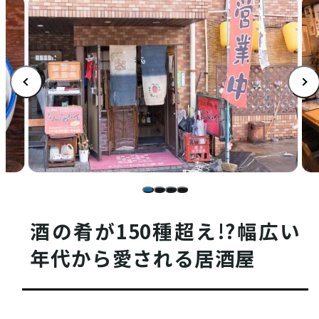
店舗情報
体験・ガイド
モデルコース
酒の肴が150種超え!?幅広い
年代から愛される居酒屋
注目コンテンツ
PICK UP