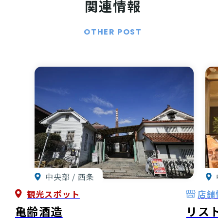
関連情報
OTHER POST
中央部 / 西条
観光スポット
店舗
亀齢酒造
リス