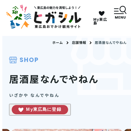
My東広
キーワードは2つまで、30文字以内で検索してくだ
島
さい。
ホーム
店舗情報
居酒屋なんでやねん
メニュー
SHOP
MENU
居酒屋なんでやねん
観光スポット
いざかや なんでやねん
イベント情報
My東広島に登録
グルメ・特産品