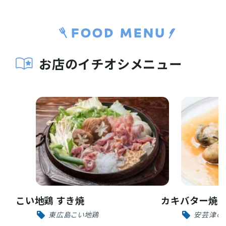
お店のイチオシメニュー
こい地鶏 すき焼
カキバター焼
お役立ち情報
東広島こい地鶏
安芸津の