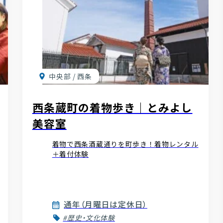
中央部 / 西条
西条蔵町の着物歩き｜とみよし
美容室
着物で西条酒蔵通りを町歩き！着物レンタル
＋着付体験
通年（月曜日は定休日）
#歴史・文化体験