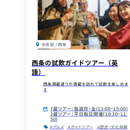
中央部 / 西条
西条の試飲ガイドツアー（英
語）
西条酒蔵通りの酒蔵を訪れて試飲を楽しめま
す
7蔵ツアー：毎週月・金(13:00~15:00)
3蔵ツアー：平日毎日開催(10:30~11:
50)
#グルメ
#ガイドツアー
#歴史・文化体験