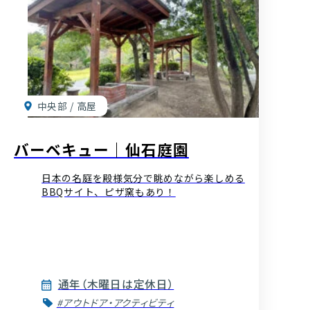
中央部 / 高屋
バーベキュー｜仙石庭園
日本の名庭を殿様気分で眺めながら楽しめる
BBQサイト、ピザ窯もあり！
通年（木曜日は定休日）
#アウトドア・アクティビティ