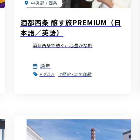
中央部 / 西条
酒都西条 醸す旅PREMIUM（日
本語／英語）
酒都西条で紡ぐ、心豊かな旅
通年
#グルメ
#歴史・文化体験