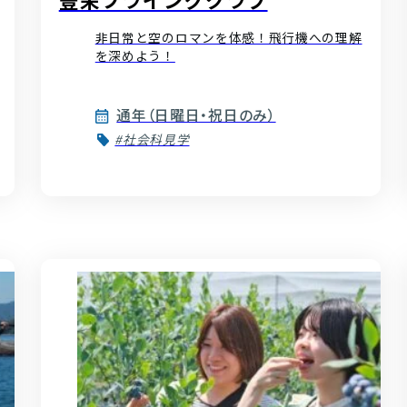
非日常と空のロマンを体感！飛行機への理解
を深めよう！
通年（日曜日・祝日のみ）
#社会科見学