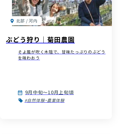
北部 / 河内
ぶどう狩り｜菊田農園
そよ風が吹く木陰で、甘味たっぷりのぶどう
を味わおう
9月中旬〜10月上旬頃
#自然体験・農業体験