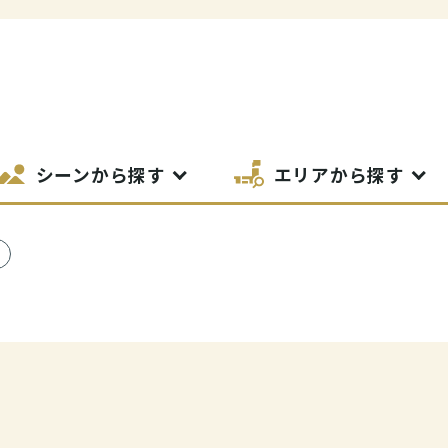
シーンから探す
エリアから探す
SIT Higashihiroshima
プライバシーポリシー
サイトポリシー
アク
nglish site)