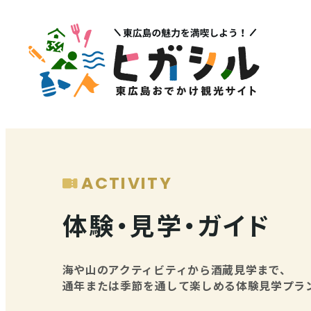
メニュー
注目
MENU
PICK U
観光スポット
イベント情報
ACTIVITY
グルメ・特産品
その他注
体験・見学・ガイド
店舗情報
体験・ガイド
海や山のアクティビティから酒蔵見学まで、
通年または季節を通して楽しめる体験見学プラ
モデルコース