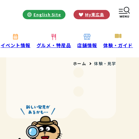
English Site
My東広島
お役立ち情報
INFORMATION
お知らせ
イベント情報
グルメ・特産品
店舗情報
体験・ガイド
酒蔵営業時間
ホーム
体験・見学
交通アクセス
観光ガイド案内
宿泊情報
年間イベント
花の開花状況
よくある質問
観光マップダウンロード
観光に関するお問い合わせ
イベント情報掲載申込フォーム