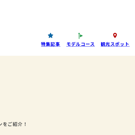
コンテンツ
P
西条酒蔵通り特設ページ
特集記事
特集記事
モデルコース
観光スポット
目コンテンツ
ンをご紹介！