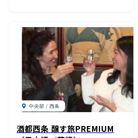
お知らせ
酒蔵営業時間
交通アクセス
観光ガイド案内
宿泊情報
年間イベント
花の開花状況
よくある質問
観光マップダウンロード
中央部 / 西条
観光に関するお問い合わせ
イベント情報掲載申込フォーム
酒都西条 醸す旅PREMIUM