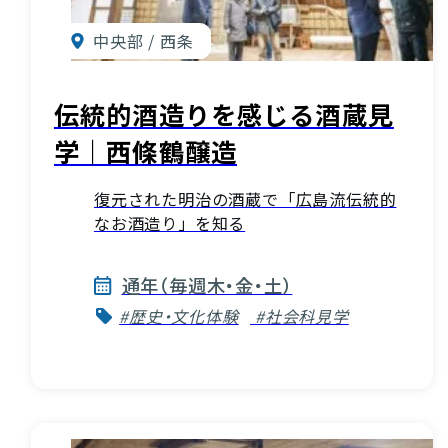
中央部 / 西条
伝統的酒造りを感じる酒蔵見
学｜西條鶴醸造
復元された明治の酒蔵で「広島流伝統的
なお酒造り」を知る
通年（毎週木・金・土）
#歴史・文化体験
#社会科見学