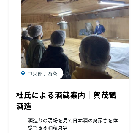
中央部 / 西条
杜氏による酒蔵案内｜賀茂鶴
酒造
酒造りの現場を見て日本酒の奥深さを体
感できる酒蔵見学