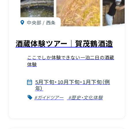
中央部 / 西条
酒蔵体験ツアー｜賀茂鶴酒造
ここでしか体験できない一泊二日の酒蔵
体験
5月下旬・10月下旬・1月下旬（例
年）
#ガイドツアー
#歴史・文化体験