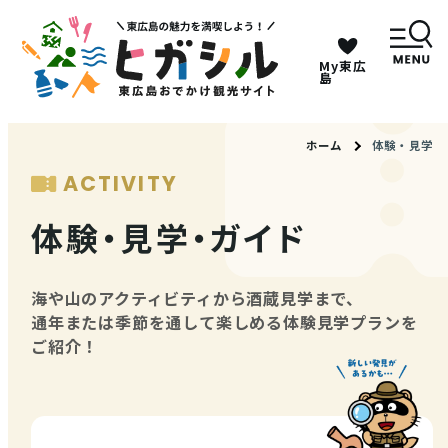
My東広
キーワードは2つまで、30文字以内で検索してくだ
島
さい。
ホーム
体験・見学
ACTIVITY
メニュー
体験・見学・ガイド
MENU
海や山のアクティビティから酒蔵見学まで、
観光スポット
通年または季節を通して楽しめる体験見学プランを
ご紹介！
イベント情報
グルメ・特産品