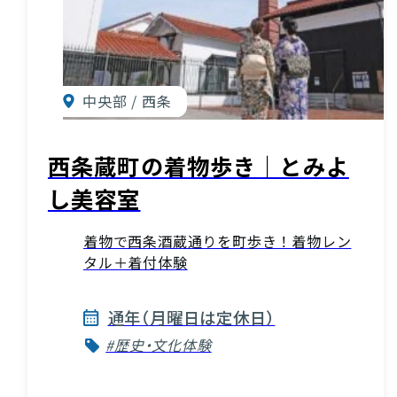
中央部 / 西条
西条蔵町の着物歩き｜とみよ
し美容室
着物で西条酒蔵通りを町歩き！着物レン
タル＋着付体験
通年（月曜日は定休日）
#歴史・文化体験