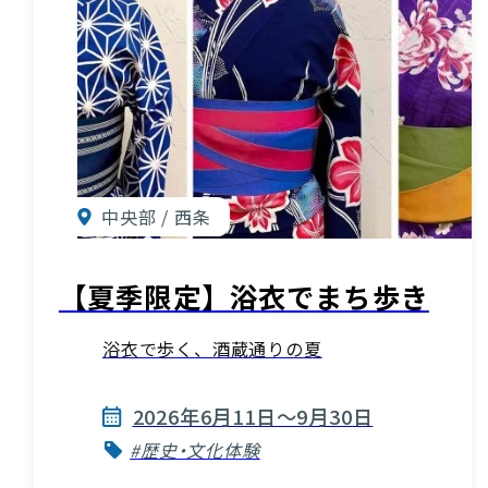
中央部 / 西条
【夏季限定】浴衣でまち歩き
浴衣で歩く、酒蔵通りの夏
2026年6月11日〜9月30日
お役立ち情報
#歴史・文化体験
INFORMATION