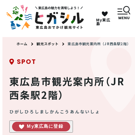
My東広
キーワードは2つまで、30文字以内で検索してくだ
島
さい。
ホーム
観光スポット
東広島市観光案内所（JR西条駅2階）
メニュー
SPOT
MENU
東広島市観光案内所（JR
西条駅2階）
観光スポット
イベント情報
ひがしひろしましかんこうあんないしょ
My東広島に登録
グルメ・特産品