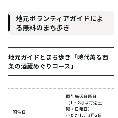
INFORMATION
地元ボランティアガイドによ
お知らせ
る無料のまち歩き
酒蔵営業時間
地元ガイドとまち歩き「時代薫る西
交通アクセス
観光ガイド案内
宿泊情報
年間イベント
条の酒蔵めぐりコース」
花の開花状況
よくある質問
観光マップダウンロード
原則毎週日曜日
観光に関するお問い合わせ
（1・2月は毎週土
曜・日曜日）
イベント情報掲載申込フォーム
開催日
※ただし、1月3日