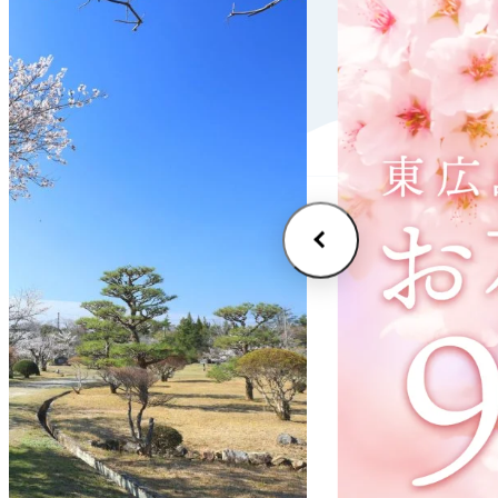
VI
(E