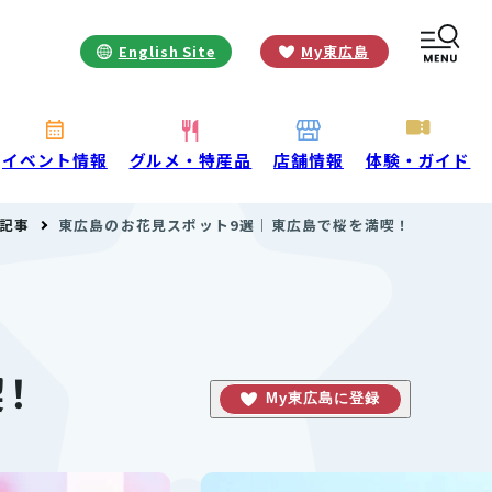
English Site
My東広島
お役立ち情報
INFORMATION
お知らせ
イベント情報
グルメ・特産品
店舗情報
体験・ガイド
酒蔵営業時間
記事
東広島のお花見スポット9選｜東広島で桜を満喫！
交通アクセス
観光ガイド案内
宿泊情報
年間イベント
花の開花状況
よくある質問
観光マップダウンロード
！
My東広島に登録
観光に関するお問い合わせ
イベント情報掲載申込フォーム