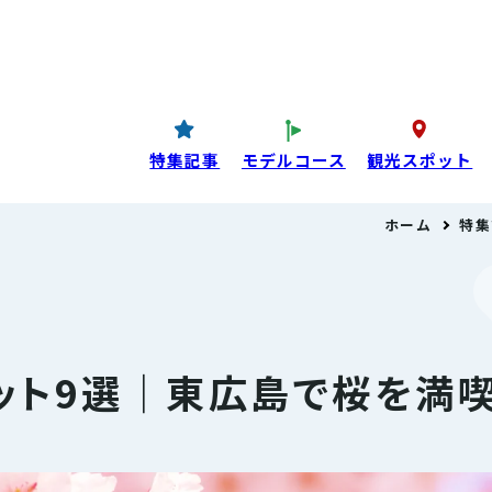
コンテンツ
P
西条酒蔵通り特設ページ
特集記事
特集記事
モデルコース
観光スポット
ホーム
特集
目コンテンツ
ット9選｜東広島で桜を満喫