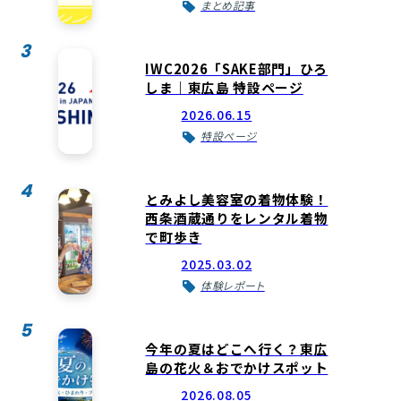
まとめ記事
3
IWC2026「SAKE部門」ひろ
しま｜東広島 特設ページ
2026.06.15
特設ページ
4
とみよし美容室の着物体験！
西条酒蔵通りをレンタル着物
で町歩き
2025.03.02
体験レポート
5
今年の夏はどこへ行く？東広
島の花火＆おでかけスポット
2026.08.05