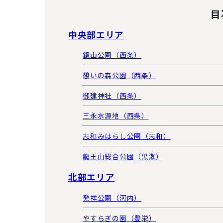
目
中央部エリア
鏡山公園（西条）
憩いの森公園（西条）
御建神社（西条）
三永水源地（西条）
志和みはらし公園（志和）
龍王山総合公園（黒瀬）
北部エリア
発祥公園（河内）
やすらぎの園（豊栄）