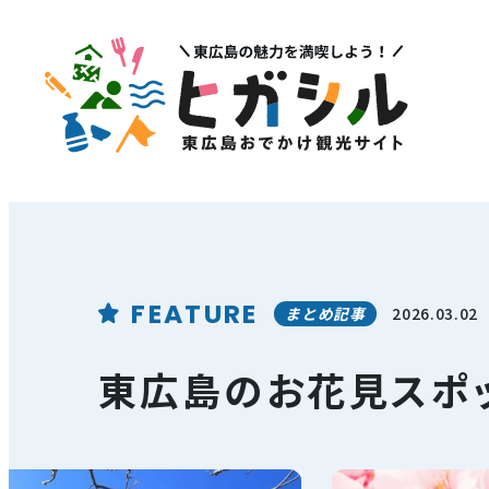
メニュー
注目
MENU
PICK U
観光スポット
イベント情報
グルメ・特産品
FEATURE
まとめ記事
2026.03.02
その他注
店舗情報
東広島のお花見スポ
体験・ガイド
モデルコース