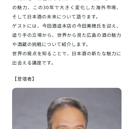
INFORMATION
の魅力、この30年で大きく変化した海外市場、
そして日本酒の未来について語ります。
お知らせ
ゲストには、今田酒造本店の今田美穂氏を迎え、
酒蔵営業時間
造り手の立場から、世界から見た広島の酒の魅力
や酒蔵の挑戦について紹介します。
世界の視点を知ることで、日本酒の新たな魅力に
交通アクセス
観光ガイド案内
出会える講座です。
宿泊情報
年間イベント
花の開花状況
よくある質問
【登壇者】
観光マップダウンロード
観光に関するお問い合わせ
イベント情報掲載申込フォーム