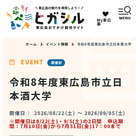
My東広
キーワードは2つまで、30文字以内で検索してくだ
島
さい。
ホーム
イベント情報
令和8年度東広島市立日本酒大学
メニュー
EVENT
開催前
MENU
令和8年度東広島市立日
本酒大学
観光スポット
イベント情報
開催日
2026/08/22（土） ～ 2026/09/05（土）
※開催日は8/22(土)・9/5(土)の2日間 申込期
間：7月10日(金)から7月31日(金)17：00まで
グルメ・特産品