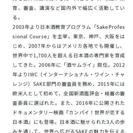
育、審査、講演など国内外で幅広く活動してい
る。
2003
年より日本酒教育プログラム「
SakeProfes
sional Course
」を主宰。東京、神戸、大阪をは
じめ、
2007
年からはアメリカ各地でも開催し、
世界中で
1,700
人を超える日本酒の専門家を育成
してきた。
2006
年に「酒サムライ」叙任。
2012
年より
IWC
（インターナショナル・ワイン・チャ
レンジ）
SAKE
部門の審査員を務め、
2015
年には
欧米人として初めて、全国新酒鑑評会・結審の審
査委員に選ばれた。また、
2016
年に公開された
ドキュメンタリー映画『カンパイ！世界が恋する
日本酒』にも登場。日本酒に魅せられた
3
人の歩
みを通して、世界へ広がる
SAKE
の魅力を伝える