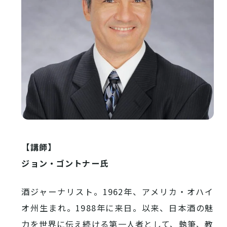
VISIT Higashihiroshima
【講師】
(English site)
ジョン・ゴントナー氏
プライバシーポリシー
酒ジャーナリスト。
1962
年、アメリカ・オハイ
サイトポリシー
オ州生まれ。
1988
年に来日。以来、日本酒の魅
アクセシビリティ
力を世界に伝え続ける第一人者として、執筆、教