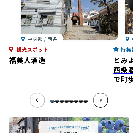
中央部 / 西条
観光スポット
特集
福美人酒造
とみ
西条
で町