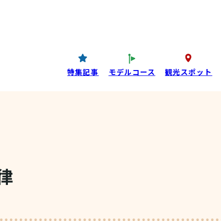
コンテンツ
P
西条酒蔵通り特設ページ
特集記事
特集記事
モデルコース
観光スポット
目コンテンツ
律