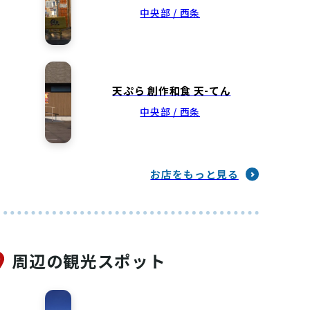
中央部 / 西条
天ぷら 創作和食 天-てん
中央部 / 西条
お店をもっと見る
周辺の観光スポット