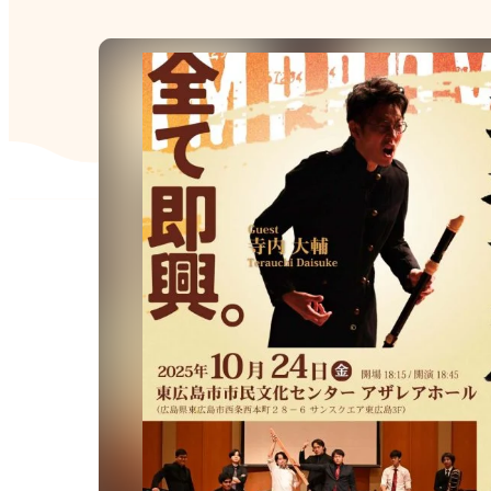
VI
(E