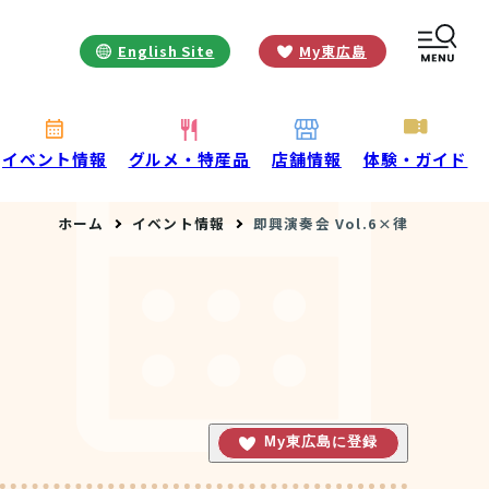
English Site
My東広島
お役立ち情報
INFORMATION
お知らせ
イベント情報
グルメ・特産品
店舗情報
体験・ガイド
酒蔵営業時間
ホーム
イベント情報
即興演奏会 Vol.6×律
交通アクセス
観光ガイド案内
宿泊情報
年間イベント
花の開花状況
よくある質問
観光マップダウンロード
観光に関するお問い合わせ
My東広島に登録
イベント情報掲載申込フォーム