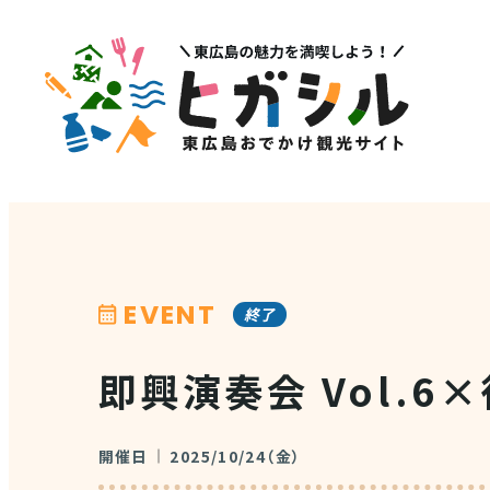
メニュー
注目
MENU
PICK U
観光スポット
イベント情報
グルメ・特産品
EVENT
終了
その他注
店舗情報
即興演奏会 Vol.6×
体験・ガイド
モデルコース
開催日
2025/10/24（金）