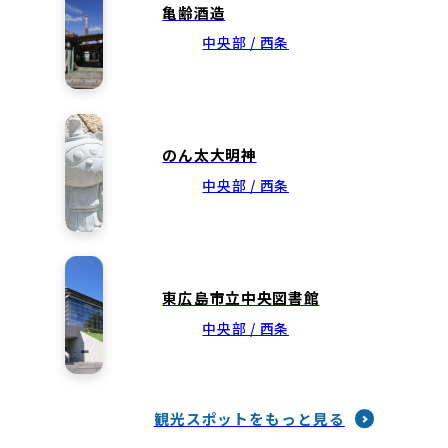
亀齢酒造
中央部 / 西条
のん太大明神
中央部 / 西条
東広島市立中央図書館
中央部 / 西条
観光スポットをもっと見る