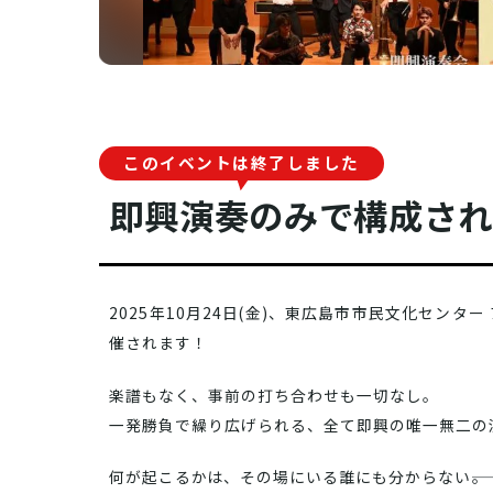
画像を
拡大
このイベントは終了しました
即興演奏のみで構成さ
2025年10月24日(金)、東広島市市民文化センター
催されます！
楽譜もなく、事前の打ち合わせも一切なし。
一発勝負で繰り広げられる、全て即興の唯一無二の
何が起こるかは、その場にいる誰にも分からない――。