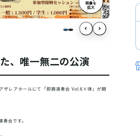
画像を
拡大
れた、唯一無二の公演
 アザレアホールにて「即興演奏会 Vol.6×律」が開
演奏会です。