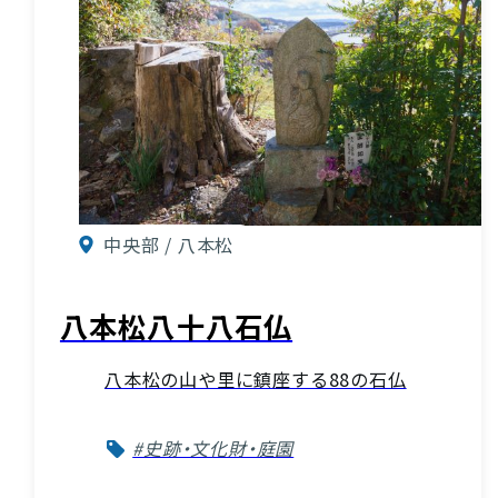
中央部 / 八本松
八本松八十八石仏
八本松の山や里に鎮座する88の石仏
#史跡・文化財・庭園