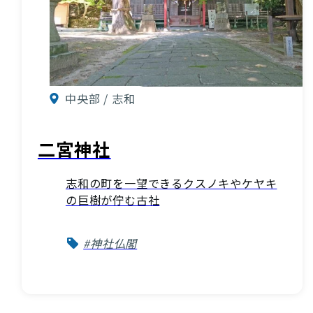
中央部 / 志和
二宮神社
志和の町を一望できるクスノキやケヤキ
の巨樹が佇む古社
#神社仏閣