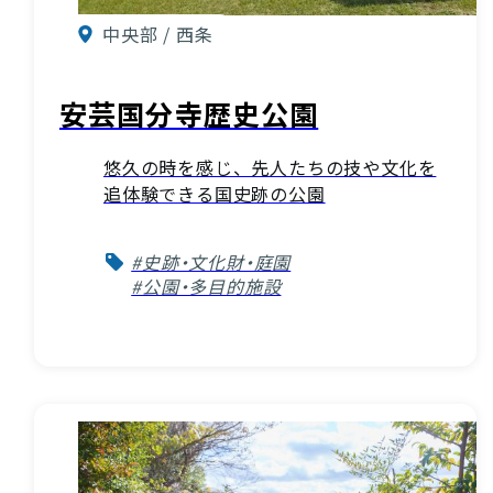
中央部 / 西条
安芸国分寺歴史公園
悠久の時を感じ、先人たちの技や文化を
追体験できる国史跡の公園
#史跡・文化財・庭園
#公園・多目的施設