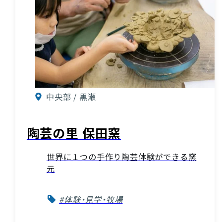
中央部 / 黒瀬
陶芸の里 保田窯
世界に１つの手作り陶芸体験ができる窯
元
#体験・見学・牧場