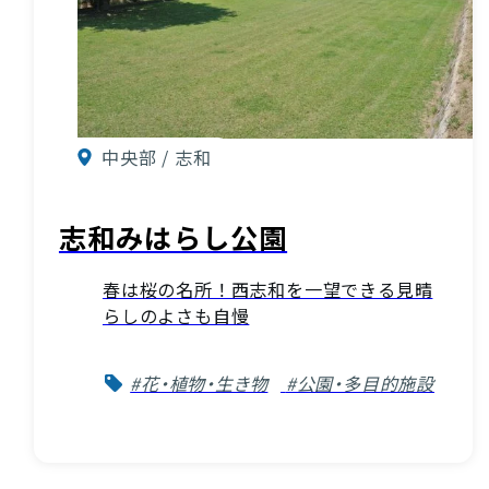
中央部 / 志和
志和みはらし公園
春は桜の名所！西志和を一望できる見晴
らしのよさも自慢
#花・植物・生き物
#公園・多目的施設
お役立ち情報
INFORMATION