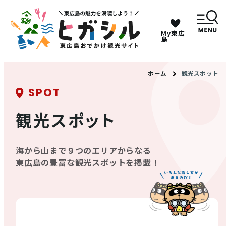
My東広
キーワードは2つまで、30文字以内で検索してくだ
島
さい。
ホーム
観光スポット
SPOT
メニュー
観光スポット
MENU
海から山まで９つのエリアからなる
観光スポット
東広島の豊富な観光スポットを掲載！
イベント情報
グルメ・特産品