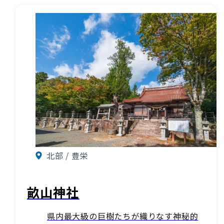
お知らせ
酒蔵営業時間
交通アクセス
観光ガイド案内
宿泊情報
年間イベント
花の開花状況
よくある質問
観光マップダウンロード
北部 / 豊栄
観光に関するお問い合わせ
畝山神社
イベント情報掲載申込フォーム
県内最大級の巨樹たちが織りなす神秘的