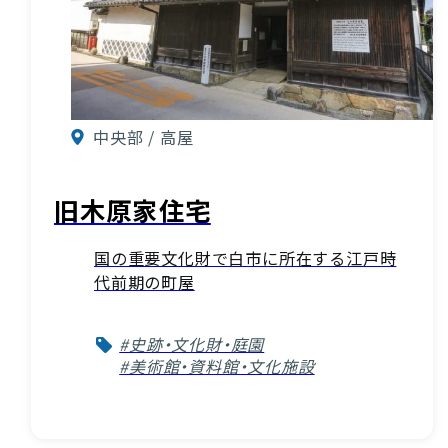
中央部 / 高屋
旧木原家住宅
国の重要文化財で白市に所在する江戸時
代前期の町屋
#史跡・文化財・庭園
#美術館・資料館・文化施設