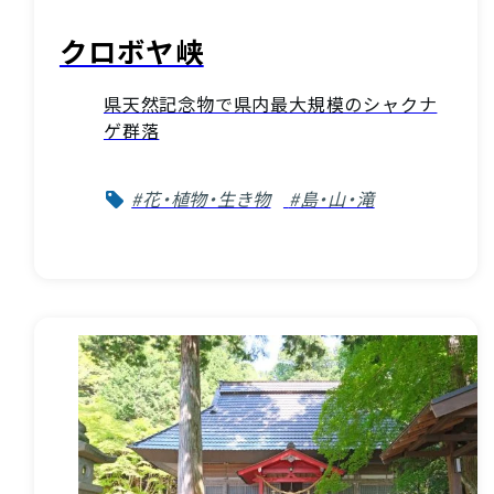
クロボヤ峡
県天然記念物で県内最大規模のシャクナ
ゲ群落
#花・植物・生き物
#島・山・滝