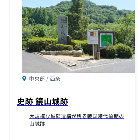
中央部 / 西条
史跡 鏡山城跡
大規模な城郭遺構が残る戦国時代前期の
山城跡