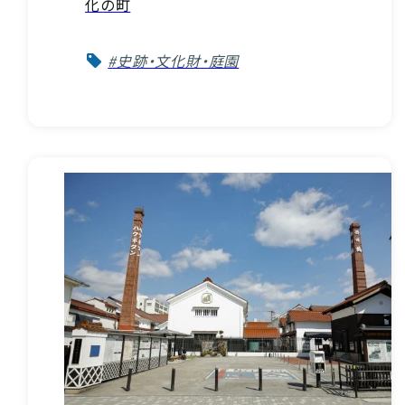
化の町
#史跡・文化財・庭園