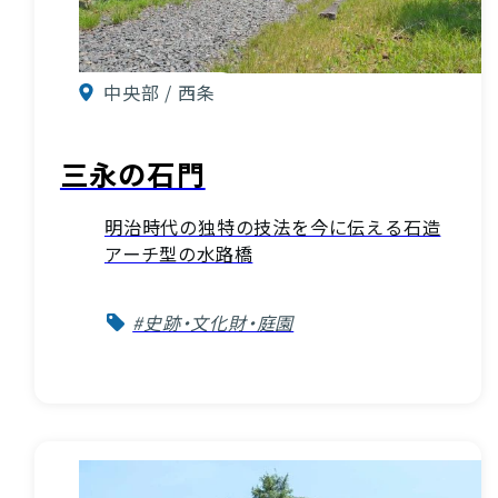
中央部 / 西条
三永の石門
明治時代の独特の技法を今に伝える石造
アーチ型の水路橋
#史跡・文化財・庭園