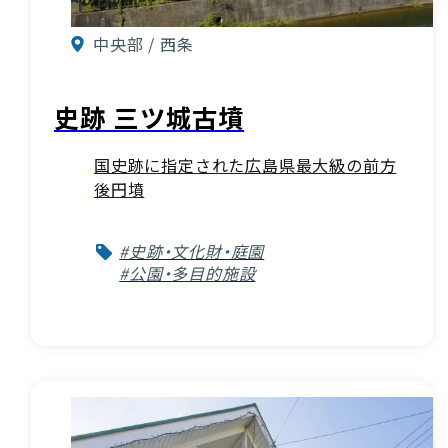
中央部 / 西条
史跡 三ツ城古墳
国史跡に指定された広島県最大級の前方
後円墳
#史跡・文化財・庭園
#公園・多目的施設