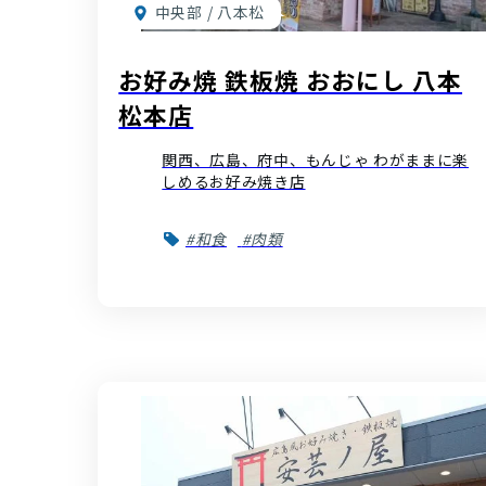
中央部 / 八本松
お好み焼 鉄板焼 おおにし 八本
松本店
関西、広島、府中、もんじゃ わがままに楽
しめるお好み焼き店
#和食
#肉類