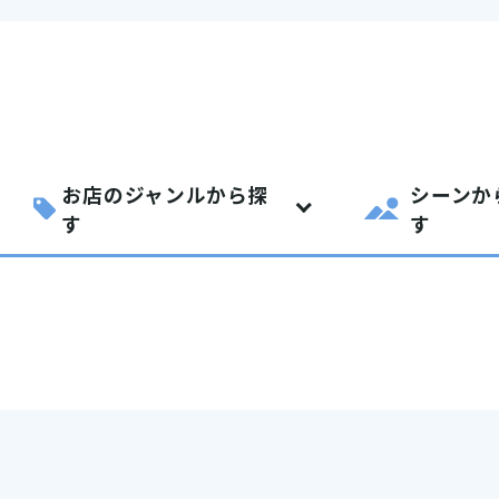
お店のジャンルから探
シーンか
す
す
SIT Higashihiroshima
プライバシーポリシー
サイトポリシー
アク
nglish site)