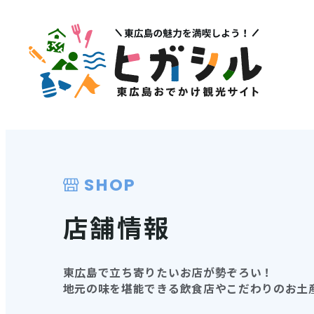
メニュー
注目
MENU
PICK U
観光スポット
イベント情報
SHOP
グルメ・特産品
その他注
店舗情報
店舗情報
体験・ガイド
東広島で立ち寄りたいお店が勢ぞろい！
地元の味を堪能できる飲食店やこだわりのお土
モデルコース