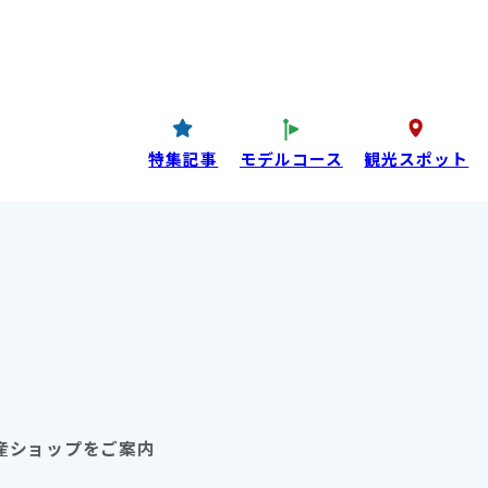
コンテンツ
P
西条酒蔵通り特設ページ
特集記事
特集記事
モデルコース
観光スポット
目コンテンツ
産ショップをご案内