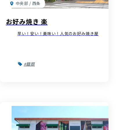
中央部 / 西条
お好み焼き 楽
早い！安い！美味い！人気のお好み焼き屋
#麺類