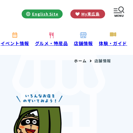
English Site
My東広島
お役立ち情報
INFORMATION
お知らせ
イベント情報
グルメ・特産品
店舗情報
体験・ガイド
酒蔵営業時間
ホーム
店舗情報
交通アクセス
観光ガイド案内
宿泊情報
年間イベント
花の開花状況
よくある質問
観光マップダウンロード
観光に関するお問い合わせ
イベント情報掲載申込フォーム