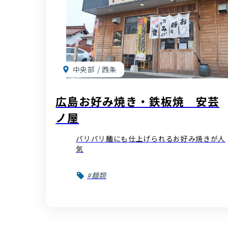
中央部 / 西条
広島お好み焼き・鉄板焼 安芸
ノ屋
パリパリ麺にも仕上げられるお好み焼きが人
気
#麺類