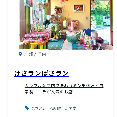
北部 / 河内
けさランぱさラン
カラフルな店内で味わうミンチ料理と自
家製コーラが人気のお店
#カフェ
#肉類
#洋食