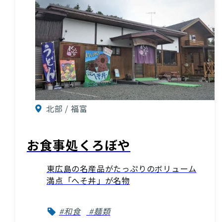
北部 / 福富
お食事処くろぼや
東広島の名産品がたっぷりのボリューム
満点「へそ丼」が名物
#和食
#麺類