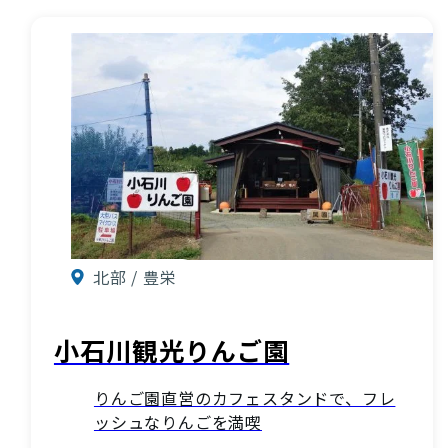
お知らせ
酒蔵営業時間
交通アクセス
観光ガイド案内
宿泊情報
年間イベント
花の開花状況
よくある質問
観光マップダウンロード
北部 / 豊栄
小石川観光りんご園
観光に関するお問い合わせ
りんご園直営のカフェスタンドで、フレ
イベント情報掲載申込フォーム
ッシュなりんごを満喫