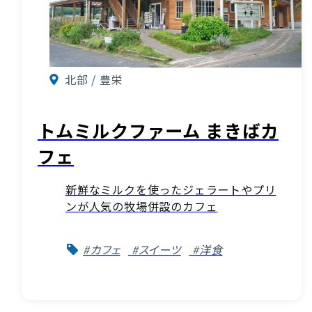
北部 / 豊栄
トムミルクファーム まきばカ
フェ
新鮮なミルクを使ったジェラートやプリ
ンが人気の牧場併設のカフェ
#カフェ
#スイーツ
#洋食
お役立ち情報
INFORMATION