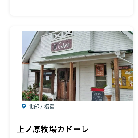
北部 / 福富
上ノ原牧場カドーレ