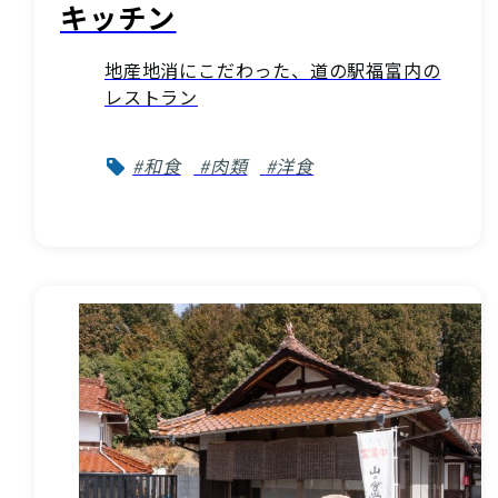
キッチン
地産地消にこだわった、道の駅福富内の
レストラン
#和食
#肉類
#洋食