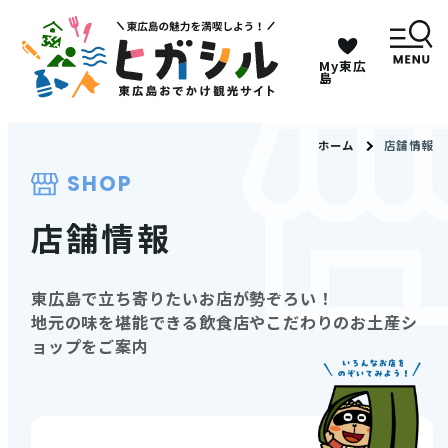
My東広
キーワードは2つまで、30文字以内で検索してくだ
島
さい。
ホーム
店舗情報
SHOP
メニュー
店舗情報
MENU
東広島で立ち寄りたいお店が勢ぞろい！
観光スポット
地元の味を堪能できる飲食店やこだわりのお土産シ
ョップをご案内
イベント情報
グルメ・特産品