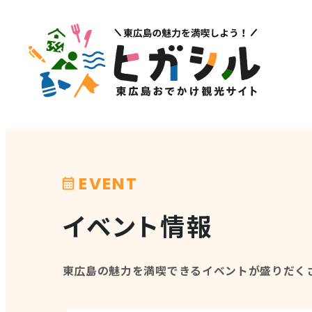
メニュー
注目
MENU
PICK U
観光スポット
イベント情報
EVENT
グルメ・特産品
その他注
イベント情報
店舗情報
体験・ガイド
東広島の魅力を満喫できるイベントが盛りだく
モデルコース