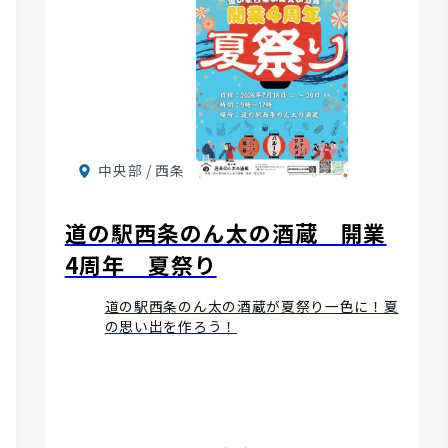
中央部 / 西条
道の駅西条のん太の酒蔵 開業
4周年 夏祭り
道の駅西条のん太の酒蔵が夏祭り一色に！夏
の思い出を作ろう！