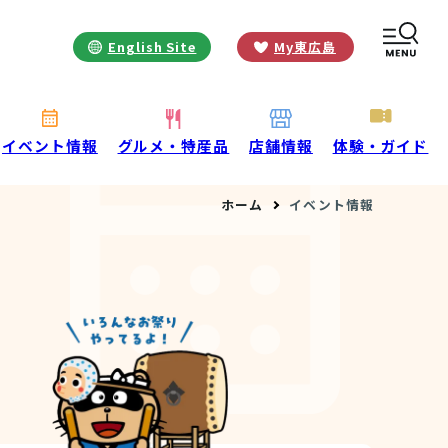
English Site
My東広島
お役立ち情報
INFORMATION
お知らせ
イベント情報
グルメ・特産品
店舗情報
体験・ガイド
酒蔵営業時間
ホーム
イベント情報
交通アクセス
観光ガイド案内
宿泊情報
年間イベント
花の開花状況
よくある質問
観光マップダウンロード
観光に関するお問い合わせ
イベント情報掲載申込フォーム