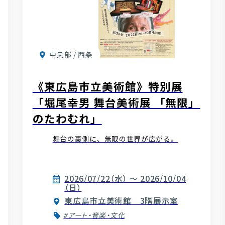
中央部 / 西条
《東広島市立美術館》特別展
「堀尾幸男 舞台美術展 「無限」
のたわむれ」
舞台の裏側に、無限の世界が広がる。
2026/07/22（水） ～ 2026/10/04
（日）
東広島市立美術館 3階展示室
#アート・音楽・文化