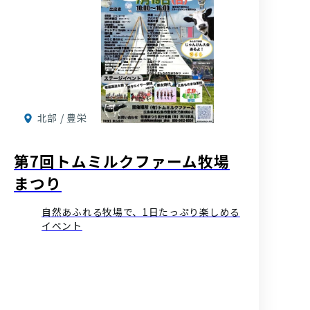
北部 / 豊栄
第7回トムミルクファーム牧場
まつり
自然あふれる牧場で、1日たっぷり楽しめる
イベント