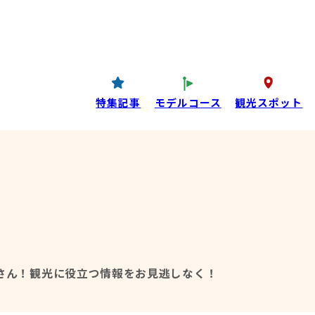
コンテンツ
P
西条酒蔵通り特設ページ
特集記事
特集記事
モデルコース
観光スポット
目コンテンツ
さん！
観光に役立つ情報をお見逃しなく！