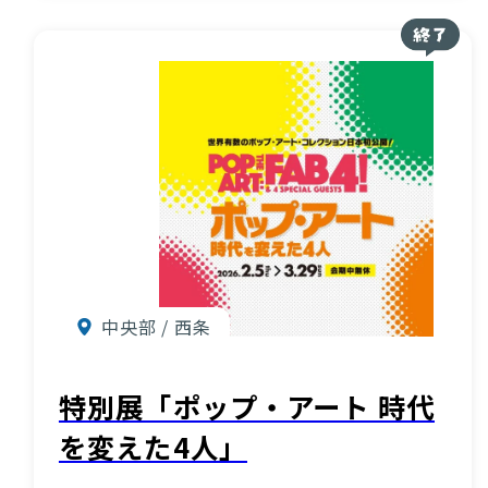
お知らせ
酒蔵営業時間
交通アクセス
観光ガイド案内
宿泊情報
年間イベント
花の開花状況
よくある質問
観光マップダウンロード
中央部 / 西条
観光に関するお問い合わせ
特別展「ポップ・アート 時代
を変えた4人」
イベント情報掲載申込フォーム