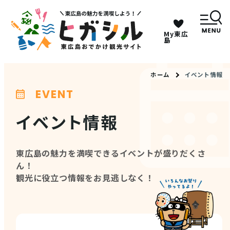
My東広
キーワードは2つまで、30文字以内で検索してくだ
島
さい。
ホーム
イベント情報
EVENT
メニュー
イベント情報
MENU
東広島の魅力を満喫できるイベントが盛りだくさ
観光スポット
ん！
観光に役立つ情報をお見逃しなく！
イベント情報
グルメ・特産品