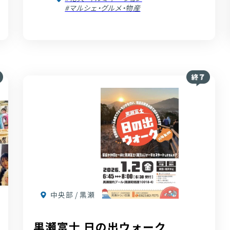
#マルシェ・グルメ・物産
中央部 / 黒瀬
黒瀬富士 日の出ウォーク