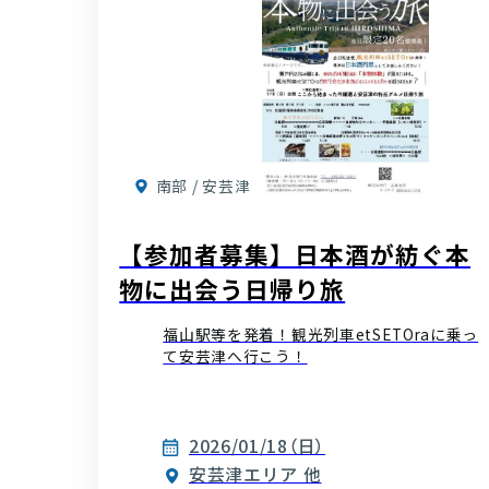
南部 / 安芸津
【参加者募集】日本酒が紡ぐ本
物に出会う日帰り旅
福山駅等を発着！観光列車etSETOraに乗っ
て安芸津へ行こう！
2026/01/18（日）
安芸津エリア 他