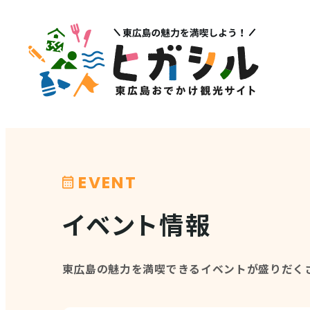
メニュー
注目
MENU
PICK U
観光スポット
イベント情報
EVENT
グルメ・特産品
その他注
イベント情報
店舗情報
体験・ガイド
東広島の魅力を満喫できるイベントが盛りだく
モデルコース