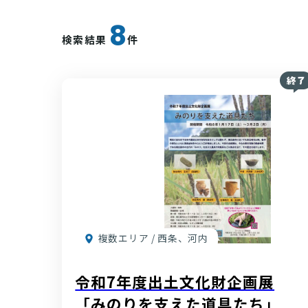
8
検索結果
件
複数エリア / 西条、河内
令和7年度出土文化財企画展
「みのりを支えた道具たち」