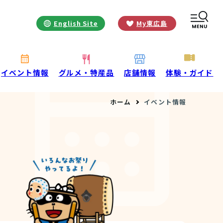
English Site
My東広島
お役立ち情報
INFORMATION
お知らせ
イベント情報
グルメ・特産品
店舗情報
体験・ガイド
酒蔵営業時間
ホーム
イベント情報
交通アクセス
観光ガイド案内
宿泊情報
年間イベント
花の開花状況
よくある質問
観光マップダウンロード
観光に関するお問い合わせ
イベント情報掲載申込フォーム