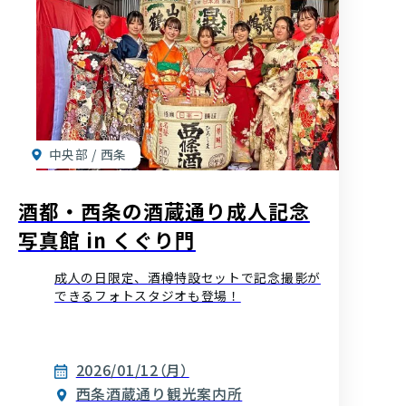
中央部 / 西条
酒都・西条の酒蔵通り成人記念
写真館 in くぐり門
成人の日限定、酒樽特設セットで記念撮影が
できるフォトスタジオも登場！
2026/01/12（月）
西条酒蔵通り観光案内所