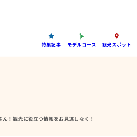
コンテンツ
P
西条酒蔵通り特設ページ
特集記事
特集記事
モデルコース
観光スポット
目コンテンツ
さん！
観光に役立つ情報をお見逃しなく！