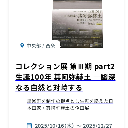
中央部 / 西条
コレクション展 第Ⅲ期 part2
生誕100年 其阿弥赫土 —幽深
なる自然と対峙する
黒瀬町を制作の拠点とし生涯を終えた日
本画家・其阿弥赫土の企画展
2025/10/16（木） ～ 2025/12/27