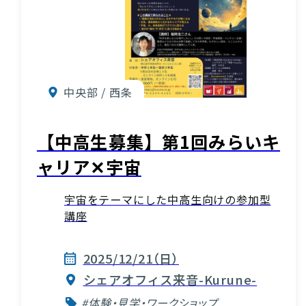
中央部 / 西条
【中高生募集】第1回みらいキ
ャリア✕宇宙
宇宙をテーマにした中高生向けの参加型
講座
2025/12/21（日）
シェアオフィス来音-Kurune-
#体験・見学・ワークショップ