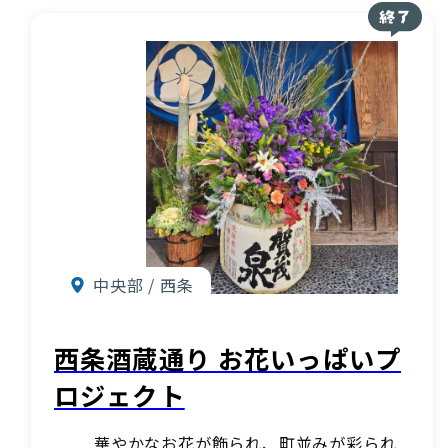
お知らせ
酒蔵営業時間
交通アクセス
観光ガイド案内
宿泊情報
年間イベント
花の開花状況
よくある質問
観光マップダウンロード
中央部 / 西条
観光に関するお問い合わせ
西条酒蔵通り お花いっぱいプ
ロジェクト
イベント情報掲載申込フォーム
華やかなお花が飾られ、町並みが彩られ