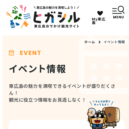
My東広
キーワードは2つまで、30文字以内で検索してくだ
島
さい。
ホーム
イベント情報
EVENT
メニュー
イベント情報
MENU
東広島の魅力を満喫できるイベントが盛りだくさ
観光スポット
ん！
観光に役立つ情報をお見逃しなく！
イベント情報
グルメ・特産品