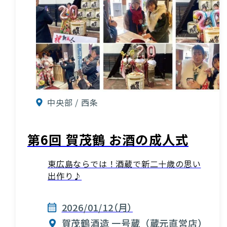
中央部 / 西条
第6回 賀茂鶴 お酒の成人式
東広島ならでは！酒蔵で新二十歳の思い
出作り♪
2026/01/12（月）
賀茂鶴酒造 一号蔵（蔵元直営店）