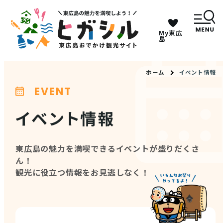
My東広
キーワードは2つまで、30文字以内で検索してくだ
島
さい。
ホーム
イベント情報
EVENT
メニュー
イベント情報
MENU
東広島の魅力を満喫できるイベントが盛りだくさ
観光スポット
ん！
観光に役立つ情報をお見逃しなく！
イベント情報
グルメ・特産品