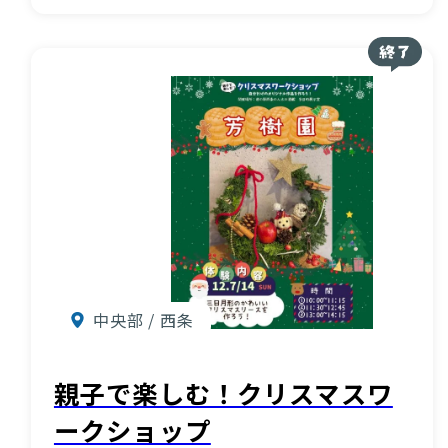
お知らせ
酒蔵営業時間
交通アクセス
観光ガイド案内
宿泊情報
年間イベント
花の開花状況
よくある質問
観光マップダウンロード
中央部 / 西条
観光に関するお問い合わせ
親子で楽しむ！クリスマスワ
イベント情報掲載申込フォーム
ークショップ