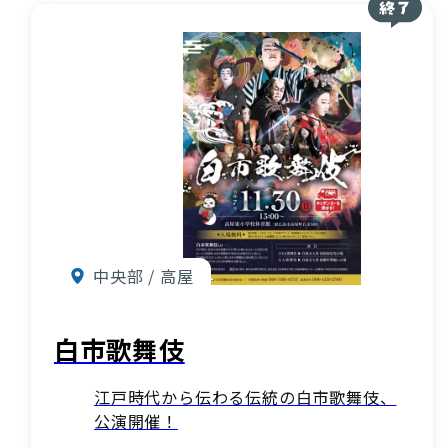
中央部 / 高屋
白市歌舞伎
江戸時代から伝わる伝統の白市歌舞伎、
公演開催！