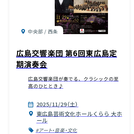
中央部 / 西条
広島交響楽団 第6回東広島定
期演奏会
広島交響楽団が奏でる、クラシックの至
高のひととき♪
2025/11/29（土）
東広島芸術文化ホールくらら 大ホ
ール
#アート・音楽・文化