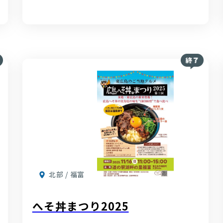
北部 / 福富
へそ丼まつり2025