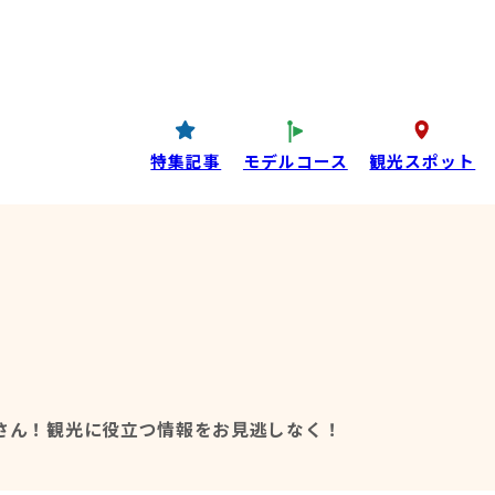
コンテンツ
P
西条酒蔵通り特設ページ
特集記事
特集記事
モデルコース
観光スポット
目コンテンツ
さん！
観光に役立つ情報をお見逃しなく！