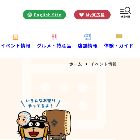
English Site
My東広島
お役立ち情報
INFORMATION
お知らせ
イベント情報
グルメ・特産品
店舗情報
体験・ガイド
酒蔵営業時間
ホーム
イベント情報
交通アクセス
観光ガイド案内
宿泊情報
年間イベント
花の開花状況
よくある質問
観光マップダウンロード
観光に関するお問い合わせ
イベント情報掲載申込フォーム