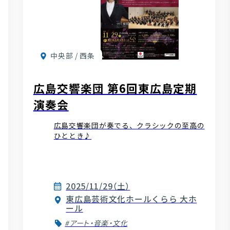
中央部 / 西条
広島交響楽団 第6回東広島定期
演奏会
広島交響楽団が奏でる、クラシックの至高の
ひととき♪
2025/11/29（土）
東広島芸術文化ホールくらら 大ホ
ール
#アート・音楽・文化