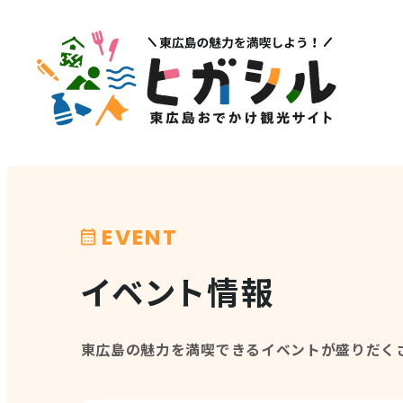
メニュー
注目
MENU
PICK U
観光スポット
イベント情報
EVENT
グルメ・特産品
その他注
イベント情報
店舗情報
体験・ガイド
東広島の魅力を満喫できるイベントが盛りだく
モデルコース