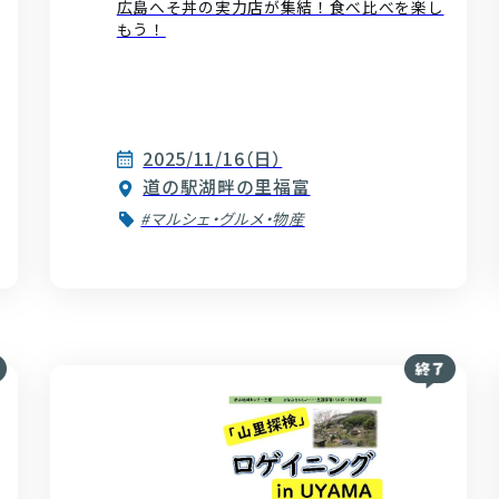
広島へそ丼の実力店が集結！食べ比べを楽し
もう！
2025/11/16（日）
道の駅湖畔の里福富
#マルシェ・グルメ・物産