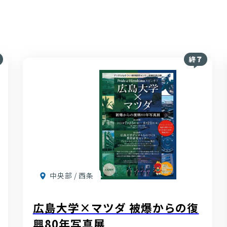
中央部 / 西条
広島大学×マツダ 被爆からの復
興80年写真展