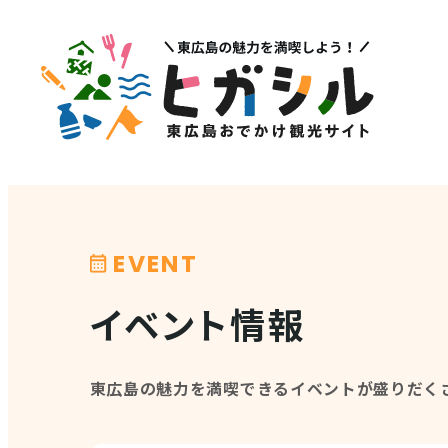
メニュー
注目
MENU
PICK U
観光スポット
イベント情報
EVENT
グルメ・特産品
その他注
イベント情報
店舗情報
体験・ガイド
東広島の魅力を満喫できるイベントが盛りだく
モデルコース