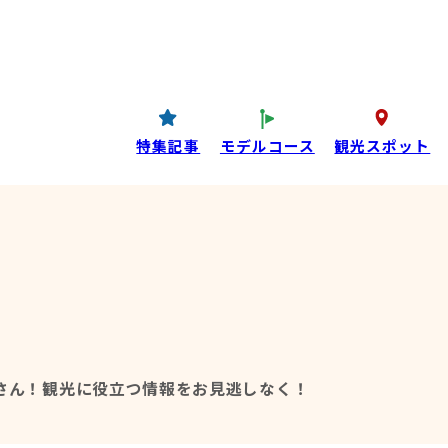
コンテンツ
P
西条酒蔵通り特設ページ
特集記事
特集記事
モデルコース
観光スポット
目コンテンツ
さん！
観光に役立つ情報をお見逃しなく！