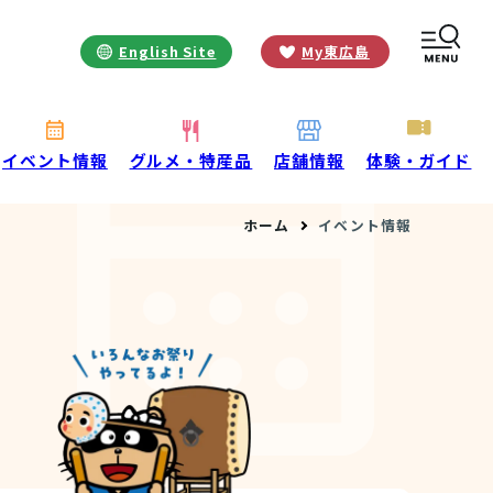
English Site
My東広島
お役立ち情報
INFORMATION
お知らせ
イベント情報
グルメ・特産品
店舗情報
体験・ガイド
酒蔵営業時間
ホーム
イベント情報
交通アクセス
観光ガイド案内
宿泊情報
年間イベント
花の開花状況
よくある質問
観光マップダウンロード
観光に関するお問い合わせ
イベント情報掲載申込フォーム