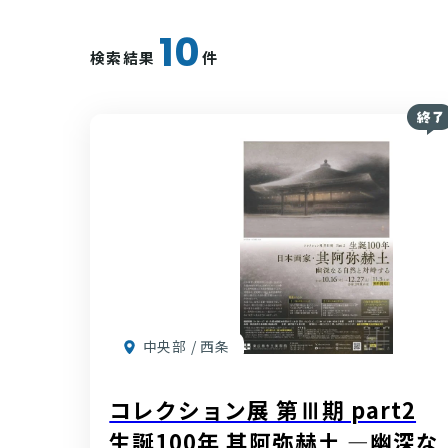
10
検索結果
件
中央部 / 西条
コレクション展 第Ⅲ期 part2
生誕100年 其阿弥赫土 —幽深な