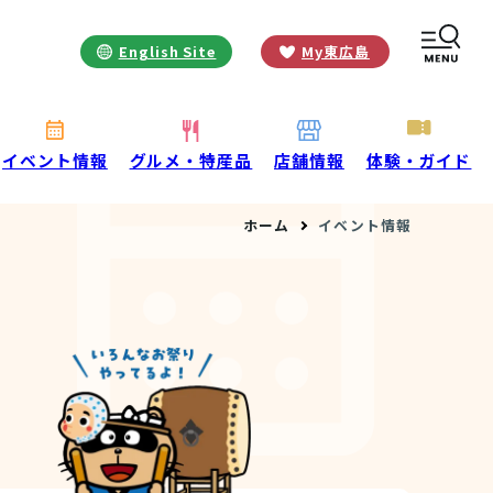
English Site
My東広島
お役立ち情報
INFORMATION
お知らせ
イベント情報
グルメ・特産品
店舗情報
体験・ガイド
酒蔵営業時間
ホーム
イベント情報
交通アクセス
観光ガイド案内
宿泊情報
年間イベント
花の開花状況
よくある質問
観光マップダウンロード
観光に関するお問い合わせ
イベント情報掲載申込フォーム