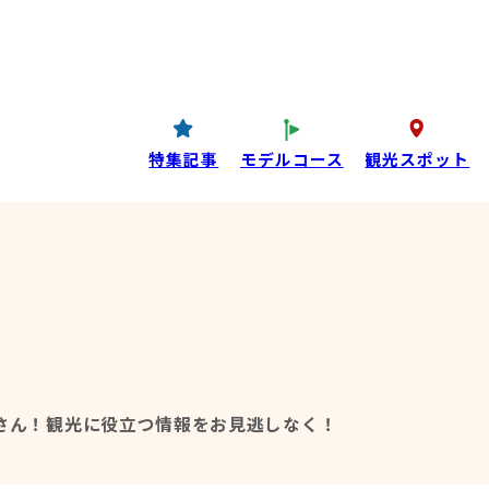
コンテンツ
P
西条酒蔵通り特設ページ
特集記事
特集記事
モデルコース
観光スポット
目コンテンツ
さん！
観光に役立つ情報をお見逃しなく！