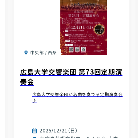
中央部 / 西条
広島大学交響楽団 第73回定期演
奏会
広島大学交響楽団が名曲を奏でる定期演奏会
♪
2025/12/21（日）