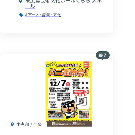
東広島芸術文化ホールくらら 大ホ
ール
#アート・音楽・文化
中央部 / 西条