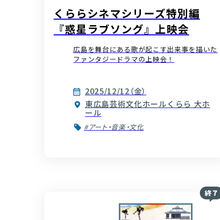
くららシネマシリーズ特別編
『惑星ラブソング』上映会
広島を舞台にある歌が起こす出来事を描いた
ファンタジードラマの上映会！
2025/12/12（金）
東広島芸術文化ホールくらら 大ホ
ール
#アート・音楽・文化