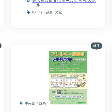
東広島芸術文化ホールくらら 大ホ
ール
#アート・音楽・文化
中央部 / 西条