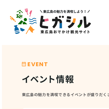
メニュー
注目
MENU
PICK U
観光スポット
イベント情報
EVENT
グルメ・特産品
その他注
イベント情報
店舗情報
体験・ガイド
東広島の魅力を満喫できるイベントが盛りだく
モデルコース